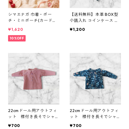
シマエナガ 巾着・ポー
【送料無料】本革 BOX型
チ・ミニポーチ(カード収
小銭入れ コインケース 染
納にも) ３点セット さくら
色可 名入れ可 ヌメ革 バン
¥1,620
¥1,200
んぼ柄×淡いピンク
グラディシュ ムラ染め 青
10%OFF
黒 メンズ レディース レザ
ー ミニ財布 ハンドメイド
コンパクト財布 プレゼン
ト 誕生日 父の日
22cmドール用アウトフィ
22cmドール用アウトフィ
ット 襟付き長そでシャ
ット 襟付き長そでシャ
ツ ピンク×ドット柄 カ
ツ 青×花柄 カジュア
¥700
¥700
ジュアル リアルクローズ
ル リアルクローズ