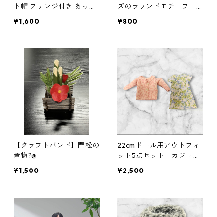
ト帽 フリンジ付き あった
ズのラウンドモチーフ シ
かナチュラル帽子
ルバー
¥1,600
¥800
【クラフトバンド】門松の
22cmドール用アウトフィ
置物?@
ット5点セット カジュア
ル着回しコーデ ギャザー
¥1,500
¥2,500
スカート他