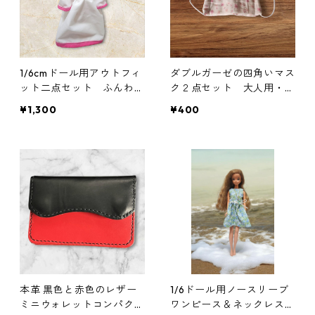
1/6cmドール用アウトフィ
ダブルガーゼの四角いマス
ット二点セット ふんわり
ク２点セット 大人用・子
袖のワンピースとフードの
ども用 花柄 ピンク
¥1,300
¥400
セット RPGキャラ風 魔
法使い
本革 黒色と赤色のレザー
1/6ドール用ノースリーブ
ミニウォレットコンパクト
ワンピース＆ネックレスセ