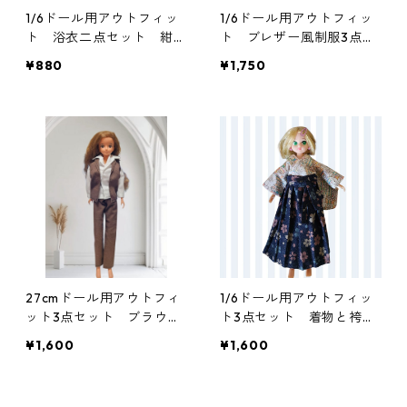
1/6ドール用アウトフィッ
1/6ドール用アウトフィッ
ト 浴衣二点セット 紺色
ト ブレザー風制服3点セ
×ダークレッド 一部難あ
ット 女子学生 ブルー
¥880
¥1,750
り
一部難あり
27cmドール用アウトフィ
1/6ドール用アウトフィッ
ット3点セット ブラウン
ト3点セット 着物と袴
×ホワイトのマニッシュコ
花柄
¥1,600
¥1,600
ーデ ベスト・シャツ・パ
ンツ