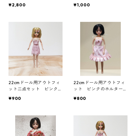
財布 ミニトラッカーウォ
ット 花柄 リゾートワン
¥2,800
¥1,000
レット
ピース風
22cmドール用アウトフィ
22cmドール用アウトフィ
ット二点セット ピンクの
ット ピンクのホルターネ
ベアトップ＆プリーツスカ
ックワンピース アイド
¥900
¥800
ート アイドル 変身ヒロ
ル 変身ヒロイン風
イン風