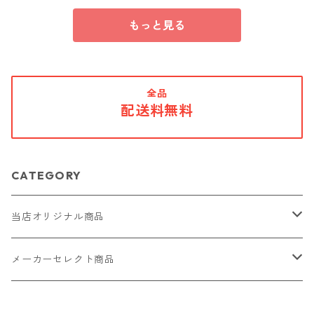
もっと見る
全品
配送料無料
CATEGORY
当店オリジナル商品
レザー（革）
メーカーセレクト商品
ロングウォレット
ストラップ
財布・キーケース・カードケース