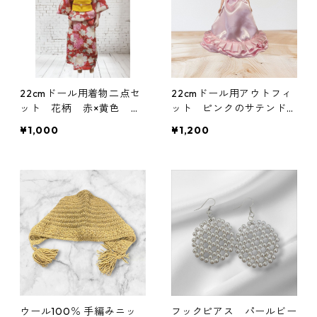
22cmドール用着物二点セ
22cmドール用アウトフィ
ット 花柄 赤×黄色 ち
ット ピンクのサテンドレ
りめん生地
ス ホルターネックタイプ
¥1,000
¥1,200
ウール100％ 手編みニッ
フックピアス パールビー