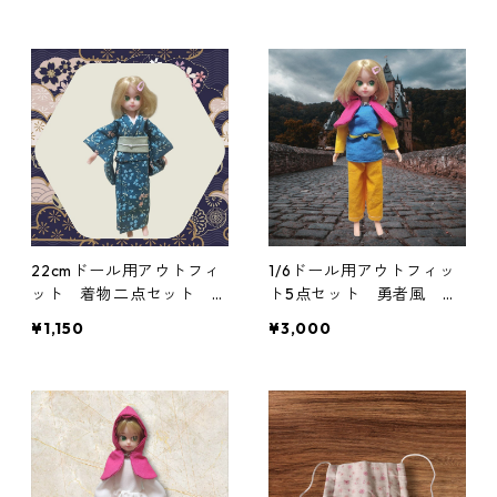
22cmドール用アウトフィ
1/6ドール用アウトフィッ
ット 着物二点セット 青
ト5点セット 勇者風 一
緑の花柄×白と緑の帯 シ
部難あり
¥1,150
¥3,000
ック クール系