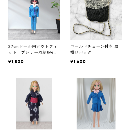
27cmドール用アウトフィ
ゴールドチェーン付き 肩
ット ブレザー風制服4点
掛けバッグ
セット 男子学生 ブルー
¥1,800
¥1,600