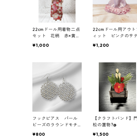
22cmドール用着物二点
22cmドール用アウト
セット 花柄 赤×黄
ィット ピンクのサ
色 ちりめん生地
ンドレス ホルター
¥1,000
¥1,200
ックタイプ
フックピアス パール
【クラフトバンド】
ビーズのラウンドモチ
松の置物?@
ーフ シルバー
¥800
¥1,500