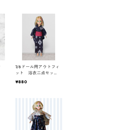
ギャザースカート他
き
1/6ドール用アウトフィ
ット 浴衣二点セッ
ト 紺色×ダークレッ
¥880
ド 一部難あり