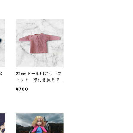
X
22cmドール用アウトフ
ー
ィット 襟付き長そで
ヌメ
シャツ ピンク×ドット
¥700
ム
柄 カジュアル リア
レデ
ルクローズ
布
ク
生