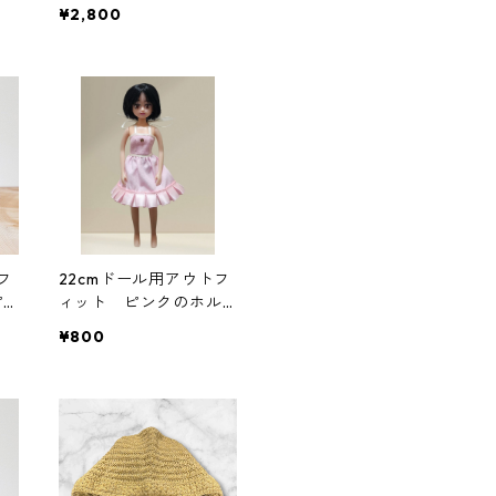
パクト財布 ミニトラ
¥2,800
ッカーウォレット
フ
22cmドール用アウトフ
ピ
ィット ピンクのホル
プ
ターネックワンピー
¥800
イ
ス アイドル 変身ヒ
風
ロイン風