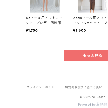
1/6ドール用アウトフィ
27cmドール用アウト
ット ブレザー風制服3
ィット3点セット ブ
点セット 女子学生
ウン×ホワイトのマニ
¥1,750
¥1,600
ブルー 一部難あり
シュコーデ ベスト
シャツ・パンツ
もっと見る
プライバシーポリシー
特定商取引法に基づく表記
© Culture-Booth
Powered by