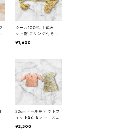
フ
ウール100％ 手編みニ
テ
ット帽 フリンジ付き あ
ネ
ったかナチュラル帽子
¥1,600
門
22cmドール用アウトフ
ィット5点セット カジ
ュアル着回しコーデ
¥2,500