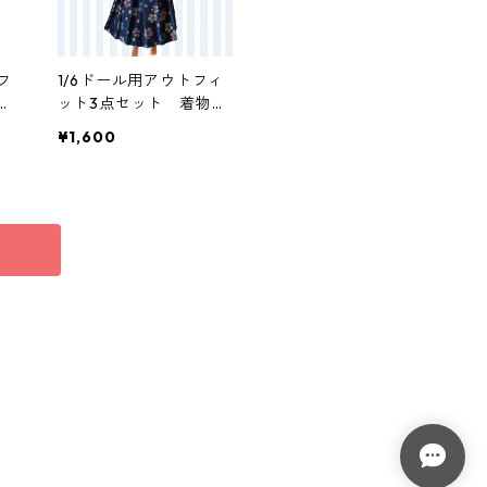
フ
1/6ドール用アウトフィ
ラ
ット3点セット 着物と
ッ
袴 花柄
¥1,600
・