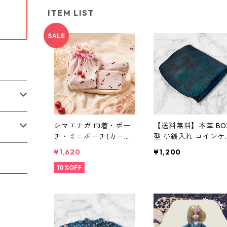
ITEM LIST
シマエナガ 巾着・ポー
【送料無料】本革 BO
チ・ミニポーチ(カード
型 小銭入れ コインケ
収納にも) ３点セット
ス 染色可 名入れ可 
¥1,620
¥1,200
さくらんぼ柄×淡いピン
革 バングラディシュ 
ク
10%OFF
ラ染め 青黒 メンズ 
ィース レザー ミニ財
ハンドメイド コンパ
ト財布 プレゼント 誕
日 父の日