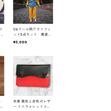
フ
1/6ドール用アウトフィ
ッ
ット5点セット 勇者
緑
風 一部難あり
¥3,000
ル
い
本革 黒色と赤色のレザ
大
ー ミニウォレットコン