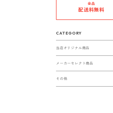
全品
配送料無料
CATEGORY
当店オリジナル商品
レザー（革）
メーカーセレクト商品
ロングウォレット
ストラップ
財布・キーケース・カードケース
その他
ショートウォレット
キーホルダー・チャーム
コインケース
ドール
アクセサリー
ハーフウォレット
バッグ
ドール服 22cm用
ピアス
ニット・布製品
腕時計