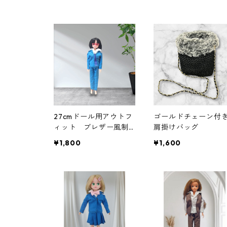
27cmドール用アウトフ
ゴールドチェーン付
ィット ブレザー風制
肩掛けバッグ
服4点セット 男子学
¥1,800
¥1,600
生 ブルー