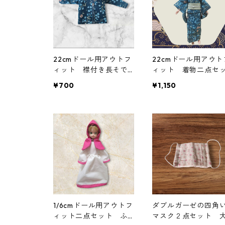
22cmドール用アウトフ
22cmドール用アウト
ィット 襟付き長そで
ィット 着物二点セ
シャツ 青×花柄 カジ
ト 青緑の花柄×白と
¥700
¥1,150
ュアル リアルクロー
の帯 シック クー
ズ
系
1/6cmドール用アウトフ
ダブルガーゼの四角
ィット二点セット ふ
マスク２点セット 