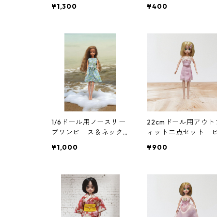
んわり袖のワンピース
人用・子ども用 花
¥1,300
¥400
とフードのセット RP
柄 ピンク
Gキャラ風 魔法使い
1/6ドール用ノースリー
22cmドール用アウト
ブワンピース＆ネック
ィット二点セット 
レスセット 花柄 リ
ンクのベアトップ＆
¥1,000
¥900
ゾートワンピース風
リーツスカート ア
ドル 変身ヒロイン