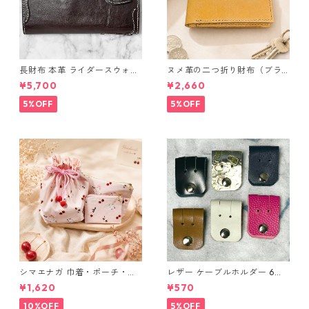
長財布 本革 ライダースウォレ
ヌメ革の二つ折り財布（ブラ
ット 国産 ヌメ革 ブラウン バ
ウン系）
¥5,700
¥2,660
ングラデシュ l175 レザー 革財
布 ハンドメイド 経年変化
5%OFF
5%OFF
シマエナガ 巾着・ポーチ・ミ
レザー ケーブルホルダー 6個
ニポーチ(カード収納にも) ３
セット
¥1,620
¥570
点セット さくらんぼ柄×淡いピ
ンク
10%OFF
5%OFF