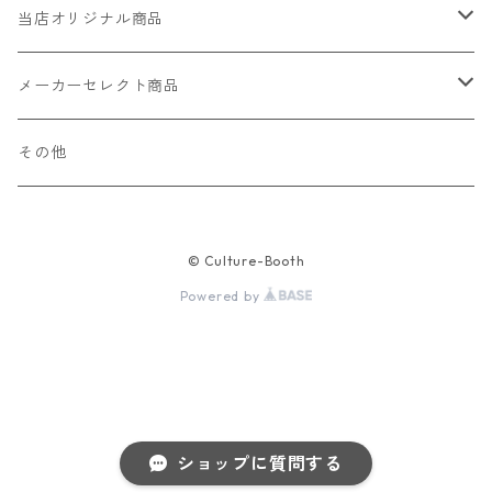
当店オリジナル商品
レザー（革）
メーカーセレクト商品
ロングウォレット
ストラップ
財布・キーケース・カードケース
その他
ショートウォレット
キーホルダー・チャーム
コインケース
ドール
アクセサリー
© Culture-Booth
ハーフウォレット
バッグ
ドール服 22cm用
ピアス
ニット・布製品
腕時計
Powered by
名刺入れ
カードケース・名刺入れ
ドール服 27cm用
ネックレス・ペンダント
トートバッグ
メンズ
パラコード
バッグ
お守りケース Lサイズ
長財布
ドール服 22cm・27cm
リング・指輪
雑貨
レディース
キーホルダー
クラフトバンド
ペット
お守りケース Mサイズ
ショップに質問する
財布
ドール本体
ブレスレット
巾着
その他の腕時計
バッグ
犬（洋服）
イヤリング
非常用・防災グッズ