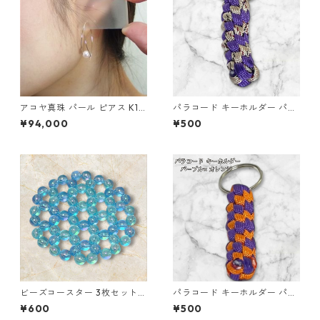
アコヤ真珠 パール ピアス K18
パラコード キーホルダー パー
イエローゴールド ジプシー フ
プル ベージュ系 編み込み s34
¥94,000
¥500
ック ピアス 7mm 7ミリ珠 あ
こや 本真珠 真珠 ジュエリー
アクセサリー レディース
ビーズコースター 3枚セット
パラコード キーホルダー パー
クリア パール ブルー ラウンド
プル オレンジ 編み込み s19
¥600
¥500
モチーフ アクリルビーズ s43