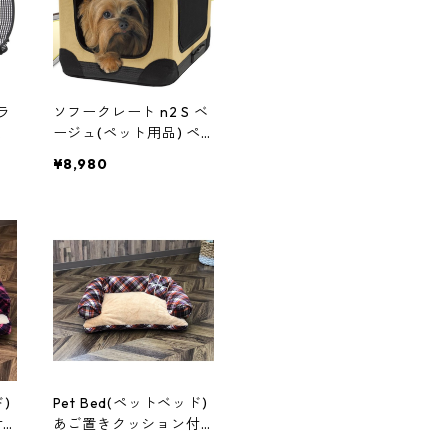
ラ
ソフークレート n2 S ベ
犬
ージュ(ペット用品) ペ
イ
ットサークル 犬用ケー
¥8,980
ジ
)
Pet Bed(ペットベッド)
付
あご置きクッション付
ソ
き パープル×キャメル