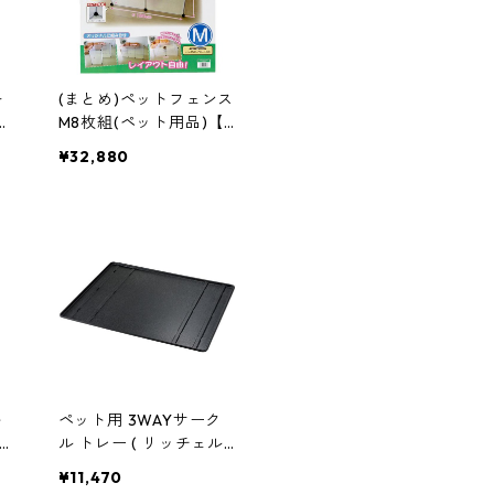
キ
(まとめ)ペットフェンス
ッ
M8枚組(ペット用品)【×
ル
5セット】 ペットサーク
¥32,880
ル 犬用ケージ
ト
ペット用 3WAYサーク
根面
ル トレー ( リッチェル
ッ
Richell ペット用品 ペッ
¥11,470
トグッズ 犬用 ケージ ト