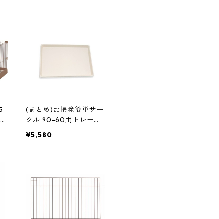
レイ ドッグ いぬ ) ペッ
トサークル 犬用ケージ
5
(まとめ)お掃除簡単サー
ット
クル 90-60用トレー
ル
(ペット用品) (×2セッ
¥5,580
ト) ペットサークル 犬
用ケージ