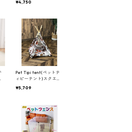
¥4,750
ソファ
テ
Pet Tipi tent(ペットテ
ア
ィピーテント)スクエア
×オレンジ ラック
¥5,709