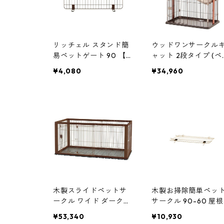
リッチェル スタンド簡
ウッドワンサークル
易ペットゲート 90 【サ
ャット 2段タイプ (ペ
ークル・ケージ】 【ペ
ト用品) ペットサーク
¥4,080
¥34,960
ット用品】 ペットサー
犬用ケージ
クル 犬用ケージ
木製スライドペットサ
木製お掃除簡単ペッ
ークル ワイド ダークブ
サークル 90-60 屋
ラウン(DB) アンダート
ダークブラウン【ペ
¥53,340
¥10,930
レー付 組立品 犬用ケー
ト用品】 犬用ケージ