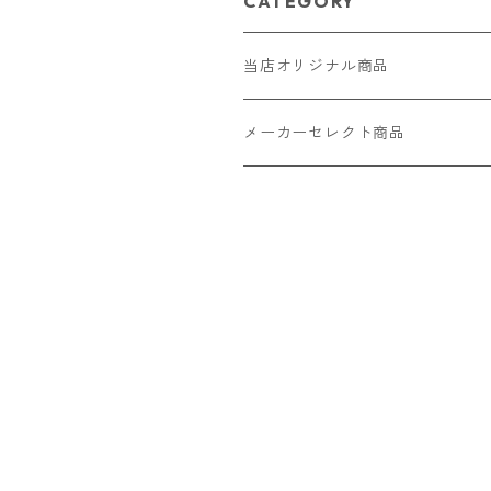
CATEGORY
当店オリジナル商品
レザー（革）
メーカーセレクト商品
ロングウォレット
ストラップ
財布・キーケース・カードケース
ショートウォレット
キーホルダー・チャーム
コインケース
ドール
アクセサリー
ハーフウォレット
バッグ
ドール服 22cm用
ピアス
ニット・布製品
腕時計
名刺入れ
カードケース・名刺入れ
ドール服 27cm用
ネックレス・ペンダント
トートバッグ
メンズ
パラコード
バッグ
お守りケース Lサイズ
長財布
ドール服 22cm・27cm
リング・指輪
雑貨
レディース
キーホルダー
クラフトバンド
ペット