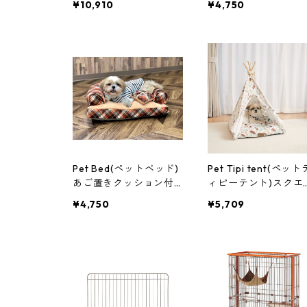
¥10,910
¥4,750
ファ
Pet Bed(ペットベッド)
Pet Tipi tent(ペット
あご置きクッション付
ィピーテント)スクエ
き オレンジ×キャメル
×ホワイト ラック
¥4,750
¥5,709
ソファ