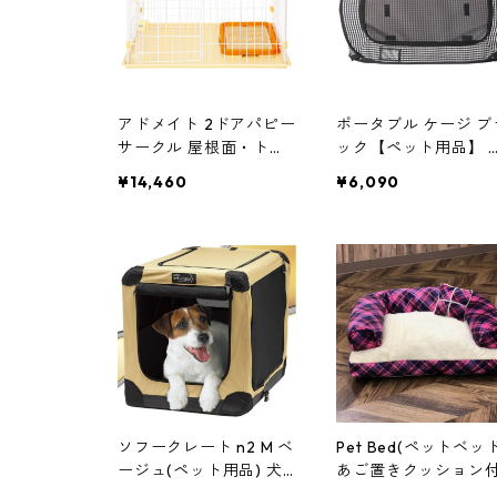
アドメイト 2ドアパピー
ポータブル ケージ ブ
サークル 屋根面・トイ
ック【ペット用品】 
レセット【ペット用
用おもちゃ ドッグト
¥14,460
¥6,090
品】 犬用おもちゃ ドッ
グトイ
ソフークレート n2 M ベ
Pet Bed(ペットベッド
ージュ(ペット用品) 犬
あご置きクッション
用おもちゃ ドッグトイ
き ピンク×ホワイト 