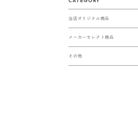
CATEGORY
当店オリジナル商品
レザー（革）
メーカーセレクト商品
ロングウォレット
ストラップ
財布・キーケース・カードケース
その他
ショートウォレット
キーホルダー・チャーム
コインケース
ドール
アクセサリー
ハーフウォレット
バッグ
ドール服 22cm用
ピアス
ニット・布製品
腕時計
名刺入れ
カードケース・名刺入れ
ドール服 27cm用
ネックレス・ペンダント
トートバッグ
メンズ
パラコード
バッグ
お守りケース Lサイズ
長財布
ドール服 22cm・27cm
リング・指輪
雑貨
レディース
キーホルダー
クラフトバンド
ペット