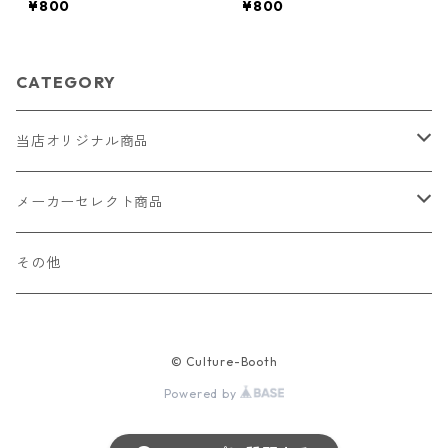
¥800
¥800
ィース 棚
CATEGORY
当店オリジナル商品
レザー（革）
メーカーセレクト商品
ロングウォレット
ストラップ
財布・キーケース・カードケース
その他
ショートウォレット
キーホルダー・チャーム
コインケース
ドール
アクセサリー
© Culture-Booth
ハーフウォレット
バッグ
ドール服 22cm用
ピアス
ニット・布製品
腕時計
Powered by
名刺入れ
カードケース・名刺入れ
ドール服 27cm用
ネックレス・ペンダント
トートバッグ
メンズ
パラコード
バッグ