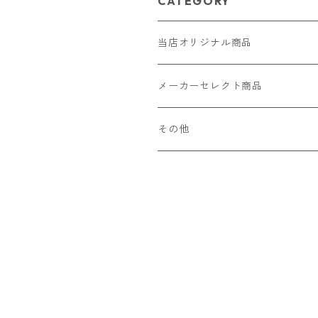
CATEGORY
当店オリジナル商品
レザー（革）
メーカーセレクト商品
ロングウォレット
ストラップ
財布・キーケース・カードケース
その他
ショートウォレット
キーホルダー・チャーム
コインケース
ドール
アクセサリー
ハーフウォレット
バッグ
ドール服 22cm用
ピアス
ニット・布製品
腕時計
名刺入れ
カードケース・名刺入れ
ドール服 27cm用
ネックレス・ペンダント
トートバッグ
メンズ
パラコード
バッグ
お守りケース Lサイズ
長財布
ドール服 22cm・27cm
リング・指輪
雑貨
レディース
キーホルダー
クラフトバンド
ペット