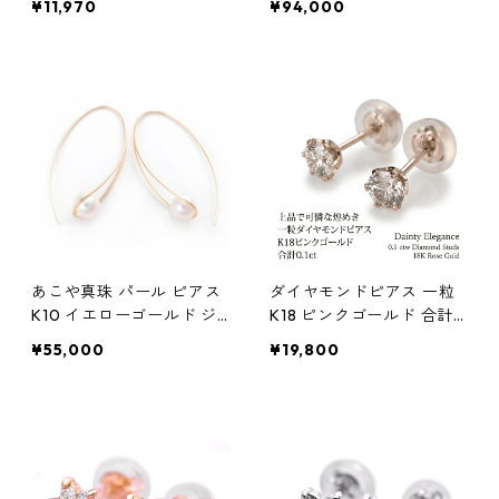
¥11,970
¥94,000
7ミリ珠 あこや 本真珠 真
珠 ジュエリー アクセサリ
ー レディース
あこや真珠 パール ピアス
ダイヤモンドピアス 一粒
K10 イエローゴールド ジ
K18 ピンクゴールド 合計
プシー フック ピアス 7mm
0.1ct スタッドピアス おし
¥55,000
¥19,800
7ミリ珠 アコヤ 本真珠 真
ゃれ シンプル スタッド ジ
珠 ジュエリー アクセサリ
ュエリー アクセサリー レ
ー レディース
ディース