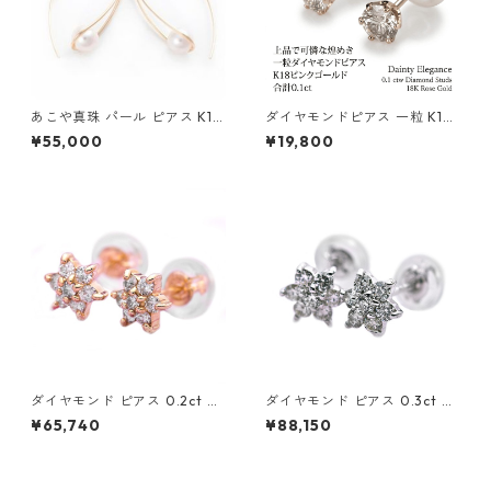
あこや真珠 パール ピアス K10
ダイヤモンドピアス 一粒 K18
イエローゴールド ジプシー フ
ピンクゴールド 合計0.1ct ス
¥55,000
¥19,800
ック ピアス 7mm 7ミリ珠 ア
タッドピアス おしゃれ シンプ
コヤ 本真珠 真珠 ジュエリー
ル スタッド ジュエリー アクセ
アクセサリー レディース
サリー レディース
ダイヤモンド ピアス 0.2ct K1
ダイヤモンド ピアス 0.3ct K1
8 イエローゴールド 0.2カラッ
8 ホワイトゴールド 0.3カラッ
¥65,740
¥88,150
ト 花 フラワーモチーフ ピアス
ト 花 フラワーモチーフ ピアス
鑑別カード付き ジュエリー ア
鑑別カード付き ジュエリー ア
クセサリー レディース
クセサリー レディース