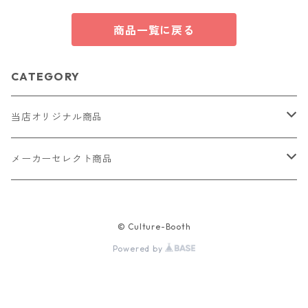
商品一覧に戻る
CATEGORY
当店オリジナル商品
レザー（革）
メーカーセレクト商品
ロングウォレット
ストラップ
財布・キーケース・カードケース
© Culture-Booth
ショートウォレット
キーホルダー・チャーム
コインケース
ドール
アクセサリー
Powered by
ハーフウォレット
バッグ
ドール服 22cm用
ピアス
ニット・布製品
腕時計