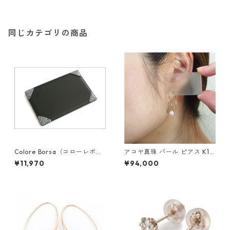
(10月) アクセサリー レディー
ス
同じカテゴリの商品
Colore Borsa（コローレボル
アコヤ真珠 パール ピアス K18
サ） メモパッド ブラック MG
イエローゴールド ジプシー フ
¥11,970
¥94,000
-008
ック ピアス 7mm 7ミリ珠 あ
こや 本真珠 真珠 ジュエリー
アクセサリー レディース