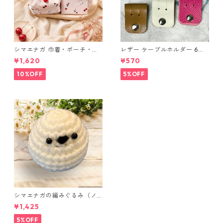
シマエナガ 巾着・ポーチ・ミ
レザー ケーブルホルダー 6個
ニポーチ(カード収納にも) ３
セット
¥1,620
¥570
点セット さくらんぼ柄×淡いピ
ンク
10%OFF
5%OFF
シマエナガの編みぐるみ（ノ
ーマル）
¥1,425
5%OFF