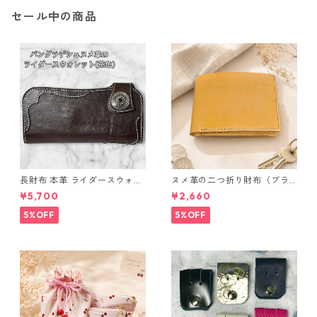
セール中の商品
長財布 本革 ライダースウォレ
ヌメ革の二つ折り財布（ブラ
ット 国産 ヌメ革 ブラウン バ
ウン系）
¥5,700
¥2,660
ングラデシュ l175 レザー 革財
布 ハンドメイド 経年変化
5%OFF
5%OFF