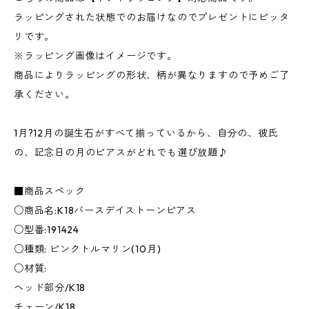
ラッピングされた状態でのお届けなのでプレゼントにピッタ
リです。
※ラッピング画像はイメージです。
商品によりラッピングの形状、柄が異なりますので予めご了
承ください。
1月?12月の誕生石がすべて揃っているから、自分の、彼氏
の、記念日の月のピアスがどれでも選び放題♪
■商品スペック
○商品名:K18バースデイストーンピアス
○型番:191424
○種類: ピンクトルマリン(10月)
○材質:
ヘッド部分/K18
チェーン/K18