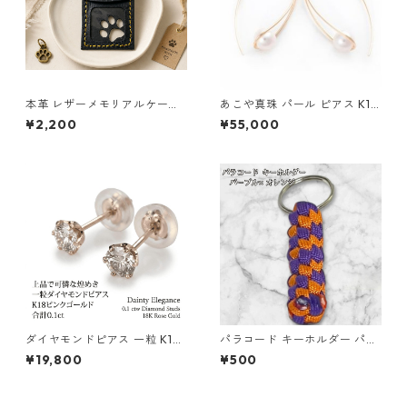
本革 レザーメモリアルケース
あこや真珠 パール ピアス K10
黒 クリア窓 肉球 ペット遺毛ケ
イエローゴールド ジプシー フ
¥2,200
¥55,000
ース ハンドメイド
ック ピアス 7mm 7ミリ珠 ア
コヤ 本真珠 真珠 ジュエリー
アクセサリー レディース
ダイヤモンドピアス 一粒 K18
パラコード キーホルダー パー
ピンクゴールド 合計0.1ct ス
プル オレンジ 編み込み s19
¥19,800
¥500
タッドピアス おしゃれ シンプ
ル スタッド ジュエリー アクセ
サリー レディース