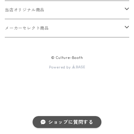
当店オリジナル商品
レザー（革）
メーカーセレクト商品
ロングウォレット
ストラップ
財布・キーケース・カードケース
© Culture-Booth
ショートウォレット
キーホルダー・チャーム
コインケース
ドール
アクセサリー
Powered by
ハーフウォレット
バッグ
ドール服 22cm用
ピアス
ニット・布製品
腕時計
名刺入れ
カードケース・名刺入れ
ドール服 27cm用
ネックレス・ペンダント
トートバッグ
メンズ
パラコード
バッグ
お守りケース Lサイズ
長財布
ドール服 22cm・27cm
リング・指輪
雑貨
レディース
キーホルダー
クラフトバンド
ペット
ショップに質問する
お守りケース Mサイズ
財布
ドール本体
ブレスレット
巾着
その他の腕時計