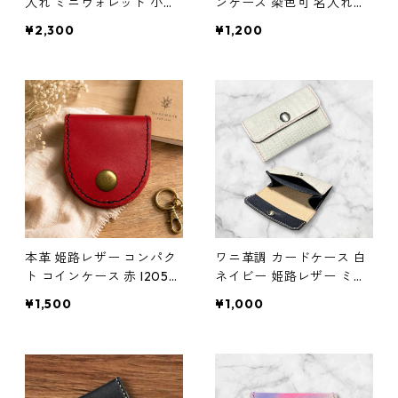
入れ ミニウォレット 小銭
ンケース 染色可 名入れ可
入れ パープル l146 レザー
ヌメ革 バングラディシュ
¥2,300
¥1,200
革財布 ハンドメイド ギフ
ムラ染め 青黒 l201 革小物
ト
ハンドメイド
本革 姫路レザー コンパク
ワニ革調 カードケース 白
ト コインケース 赤 l205
ネイビー 姫路レザー ミニ
革小物 小銭入れ ハンドメ
ウォレット コインケース
¥1,500
¥1,000
イド
L42 本革 革財布 ハンドメ
イド