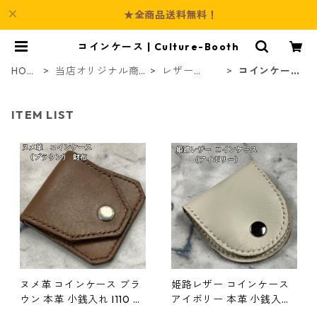
★全商品送料無料！
コインケース | Culture-Booth
HOM
当店オリジナル商
レザー
コインケー
E
品
（革）
ス
ITEM LIST
ヌメ革 コインケース ブラ
姫路レザー コインケース
ウン 本革 小銭入れ l110 レ
アイボリー 本革 小銭入れ l
ザー ハンドメイド ギフト
111 ハンドメイド