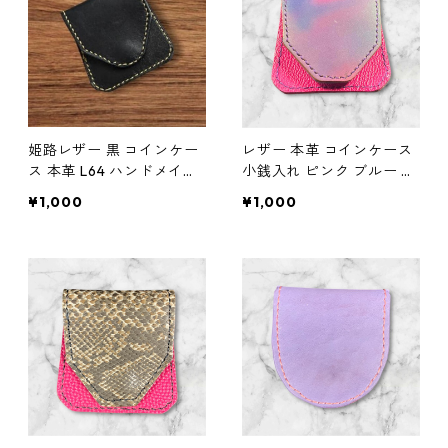
姫路レザー 黒 コインケー
レザー 本革 コインケース
ス 本革 L64 ハンドメイド
小銭入れ ピンク ブルー グ
経年変化
ラデーション l70 ハンド
¥1,000
¥1,000
メイド