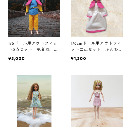
1/6ドール用アウトフィッ
1/6cmドール用アウトフィ
ト5点セット 勇者風 一
ット二点セット ふんわり
部難あり
袖のワンピースとフードの
¥3,000
¥1,300
セット RPGキャラ風 魔
法使い