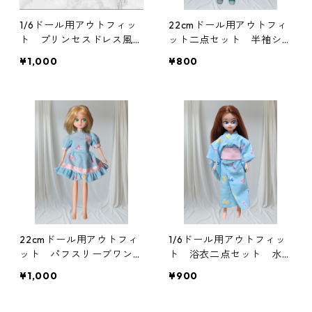
1/6ドール用アウトフィッ
22cmドール用アウトフィ
ト プリンセスドレス風パ
ット二点セット 半袖シャ
フスリーブワンピース グ
ツとショートパンツ 南国
¥1,000
¥800
リーン
風コーデ
22cmドール用アウトフィ
1/6ドール用アウトフィッ
ット パフスリーブワンピ
ト 浴衣二点セット 水色
ース 水色×リボン
×リボン柄
¥1,000
¥900