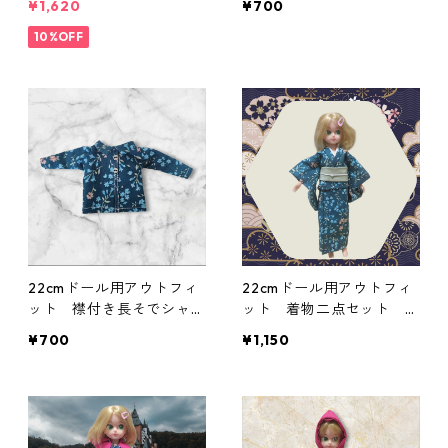
¥1,620
¥700
んぼ柄×淡いピンク
ジュアル リアルクローズ
10%OFF
22cmドール用アウトフィ
22cmドール用アウトフィ
ット 襟付き長そでシャ
ット 着物二点セット 青
ツ 青×花柄 カジュア
緑の花柄×白と緑の帯 シ
¥700
¥1,150
ル リアルクローズ
ック クール系