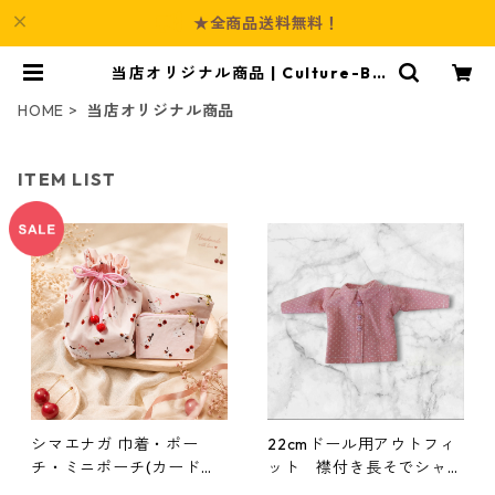
★全商品送料無料！
当店オリジナル商品 | Culture-Bo
oth
HOME
当店オリジナル商品
ITEM LIST
シマエナガ 巾着・ポー
22cmドール用アウトフィ
チ・ミニポーチ(カード収
ット 襟付き長そでシャ
納にも) ３点セット さくら
ツ ピンク×ドット柄 カ