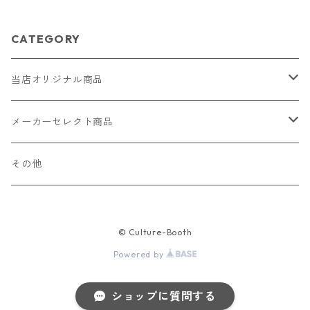
CATEGORY
当店オリジナル商品
レザー（革）
メーカーセレクト商品
ロングウォレット
ストラップ
財布・キーケース・カードケース
その他
ショートウォレット
キーホルダー・チャーム
コインケース
ドール
アクセサリー
© Culture-Booth
ハーフウォレット
バッグ
ドール服 22cm用
ピアス
ニット・布製品
腕時計
Powered by
名刺入れ
カードケース・名刺入れ
ドール服 27cm用
ネックレス・ペンダント
トートバッグ
メンズ
パラコード
バッグ
ショップに質問する