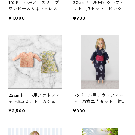
1/6ドール用ノースリーブ
22cmドール用アウトフィ
ワンピース＆ネックレスセ
ット二点セット ピンクの
ット 花柄 リゾートワン
ベアトップ＆プリーツスカ
¥1,000
¥900
ピース風
ート アイドル 変身ヒロ
イン風
22cmドール用アウトフィ
1/6ドール用アウトフィッ
ット5点セット カジュア
ト 浴衣二点セット 紺色
ル着回しコーデ ギャザー
×ダークレッド 一部難あ
¥2,500
¥880
スカート他
り