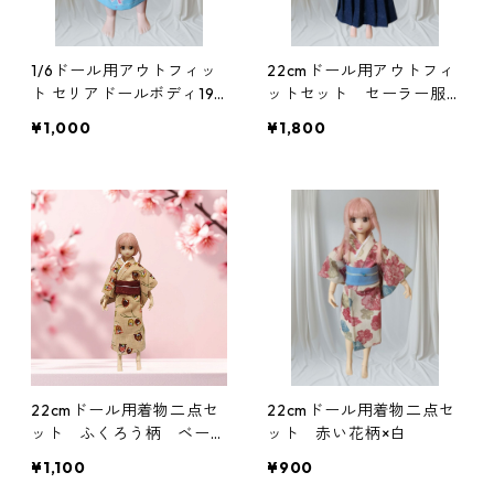
1/6ドール用アウトフィッ
22cmドール用アウトフィ
ト セリアドールボディ19c
ットセット セーラー服
m用ノースリーブワンピー
スケバン風 ロングスカー
¥1,000
¥1,800
スとミニトートバッグ
ト 紺
22cmドール用着物二点セ
22cmドール用着物二点セ
ット ふくろう柄 ベージ
ット 赤い花柄×白
ュ 茶色 シック
¥1,100
¥900