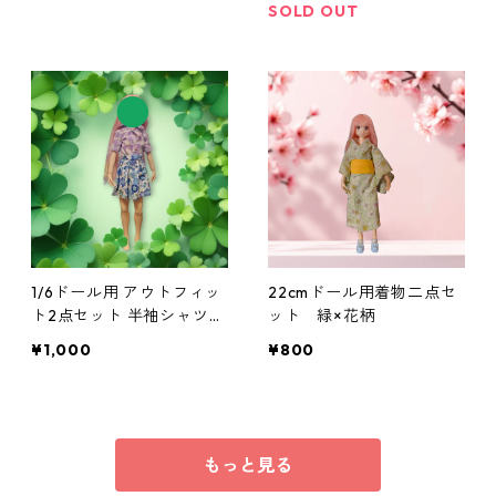
SOLD OUT
1/6ドール用 アウトフィッ
22cmドール用着物二点セ
ト2点セット 半袖シャツ&
ット 緑×花柄
プリーツスカート カジュ
¥1,000
¥800
アル 22cmドール ドール服
ハンドメイド 国産 本革 ヌ
メ革
もっと見る