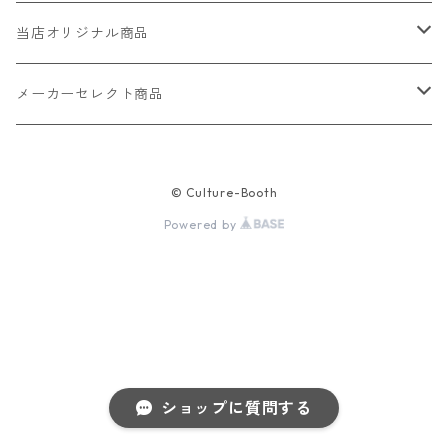
当店オリジナル商品
レザー（革）
メーカーセレクト商品
ロングウォレット
ストラップ
財布・キーケース・カードケース
© Culture-Booth
ショートウォレット
キーホルダー・チャーム
コインケース
ドール
アクセサリー
Powered by
ハーフウォレット
バッグ
ドール服 22cm用
ピアス
ニット・布製品
腕時計
名刺入れ
カードケース・名刺入れ
ドール服 27cm用
ネックレス・ペンダント
トートバッグ
メンズ
パラコード
バッグ
お守りケース Lサイズ
長財布
ドール服 22cm・27cm
リング・指輪
雑貨
レディース
キーホルダー
クラフトバンド
ペット
ショップに質問する
お守りケース Mサイズ
財布
ドール本体
ブレスレット
巾着
その他の腕時計