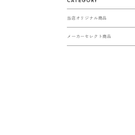
CATEGORY
当店オリジナル商品
レザー（革）
メーカーセレクト商品
ロングウォレット
ストラップ
財布・キーケース・カードケース
ショートウォレット
キーホルダー・チャーム
コインケース
ドール
アクセサリー
ハーフウォレット
バッグ
ドール服 22cm用
ピアス
ニット・布製品
腕時計
名刺入れ
カードケース・名刺入れ
ドール服 27cm用
ネックレス・ペンダント
トートバッグ
メンズ
パラコード
バッグ
お守りケース Lサイズ
長財布
ドール服 22cm・27cm
リング・指輪
雑貨
レディース
キーホルダー
クラフトバンド
ペット