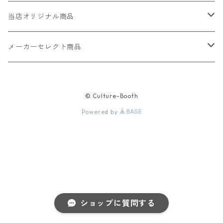
当店オリジナル商品
レザー（革）
メーカーセレクト商品
ロングウォレット
ストラップ
財布・キーケース・カードケース
© Culture-Booth
ショートウォレット
キーホルダー・チャーム
コインケース
ドール
アクセサリー
Powered by
ハーフウォレット
バッグ
ドール服 22cm用
ピアス
ニット・布製品
腕時計
名刺入れ
カードケース・名刺入れ
ドール服 27cm用
ネックレス・ペンダント
トートバッグ
メンズ
パラコード
バッグ
お守りケース Lサイズ
長財布
ドール服 22cm・27cm
リング・指輪
雑貨
レディース
キーホルダー
クラフトバンド
ペット
ショップに質問する
お守りケース Mサイズ
財布
ドール本体
ブレスレット
巾着
その他の腕時計