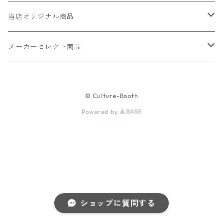
当店オリジナル商品
レザー（革）
メーカーセレクト商品
ロングウォレット
ストラップ
財布・キーケース・カードケース
© Culture-Booth
ショートウォレット
キーホルダー・チャーム
コインケース
ドール
アクセサリー
Powered by
ハーフウォレット
バッグ
ドール服 22cm用
ピアス
ニット・布製品
腕時計
名刺入れ
カードケース・名刺入れ
ドール服 27cm用
ネックレス・ペンダント
トートバッグ
メンズ
パラコード
バッグ
お守りケース Lサイズ
長財布
ドール服 22cm・27cm
リング・指輪
雑貨
レディース
キーホルダー
クラフトバンド
ペット
ショップに質問する
お守りケース Mサイズ
財布
ドール本体
ブレスレット
巾着
その他の腕時計