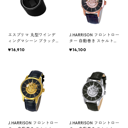
エスプリマ 丸型ワインデ
J.HARRISON フロントロー
ィングマシーン ブラック
ター 自動巻き スケルトン
ES10301BK 腕時計
時計 ピンクゴールド JH-1
¥16,910
¥14,100
946PB リング ジュエリー
アクセサリー レディース
腕時計 ラック
J.HARRISON フロントロー
J.HARRISON フロントロー