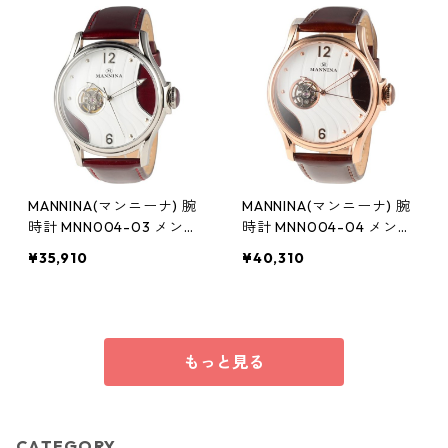
MANNINA(マンニーナ) 腕
MANNINA(マンニーナ) 腕
時計 MNN004-03 メンズ
時計 MNN004-04 メンズ
正規輸入品 レッド
正規輸入品 ブラウン(文字
¥35,910
¥40,310
盤:ホワイト×ダークブラウ
ン)
もっと見る
CATEGORY