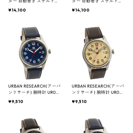
ター 自動巻き スケルトン
ター 自動巻き スケルトン
時計 ゴールド JH-1946GB
時計 シルバー JH-1946SB
¥14,100
¥14,100
リング ジュエリー アクセ
リング ジュエリー アクセ
サリー レディース 腕時計
サリー レディース 腕時計
ラック
ラック
URBAN RESEARCH(アーバ
URBAN RESEARCH(アーバ
ンリサーチ) 腕時計 UR001
ンリサーチ) 腕時計 UR001
-02 メンズ ブルー
-03 メンズ ブラウン
¥9,510
¥9,510