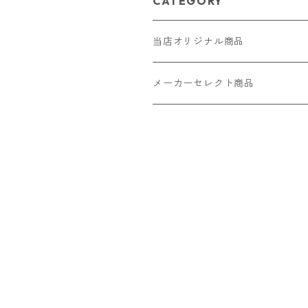
CATEGORY
当店オリジナル商品
レザー（革）
メーカーセレクト商品
ロングウォレット
ストラップ
財布・キーケース・カードケース
ショートウォレット
キーホルダー・チャーム
コインケース
ドール
アクセサリー
ハーフウォレット
バッグ
ドール服 22cm用
ピアス
ニット・布製品
腕時計
名刺入れ
カードケース・名刺入れ
ドール服 27cm用
ネックレス・ペンダント
トートバッグ
メンズ
パラコード
バッグ
お守りケース Lサイズ
長財布
ドール服 22cm・27cm
リング・指輪
雑貨
レディース
キーホルダー
クラフトバンド
ペット