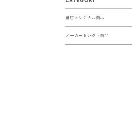
CATEGORY
当店オリジナル商品
レザー（革）
メーカーセレクト商品
ロングウォレット
ストラップ
財布・キーケース・カードケース
ショートウォレット
キーホルダー・チャーム
コインケース
ドール
アクセサリー
ハーフウォレット
バッグ
ドール服 22cm用
ピアス
ニット・布製品
腕時計
名刺入れ
カードケース・名刺入れ
ドール服 27cm用
ネックレス・ペンダント
トートバッグ
メンズ
パラコード
バッグ
お守りケース Lサイズ
長財布
ドール服 22cm・27cm
リング・指輪
雑貨
レディース
キーホルダー
クラフトバンド
ペット