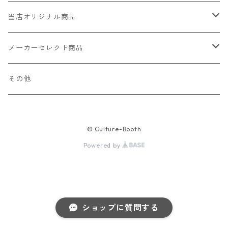
当店オリジナル商品
レザー（革）
メーカーセレクト商品
ロングウォレット
ストラップ
財布・キーケース・カードケース
その他
ショートウォレット
キーホルダー・チャーム
コインケース
ドール
アクセサリー
© Culture-Booth
ハーフウォレット
バッグ
ドール服 22cm用
ピアス
ニット・布製品
腕時計
Powered by
名刺入れ
カードケース・名刺入れ
ドール服 27cm用
ネックレス・ペンダント
トートバッグ
メンズ
パラコード
バッグ
お守りケース Lサイズ
長財布
ドール服 22cm・27cm
リング・指輪
雑貨
レディース
キーホルダー
クラフトバンド
ペット
ショップに質問する
お守りケース Mサイズ
財布
ドール本体
ブレスレット
巾着
その他の腕時計