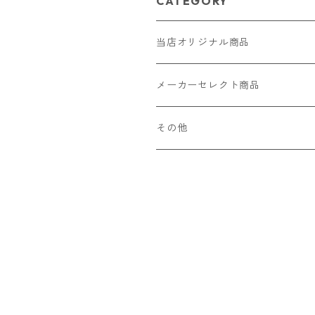
CATEGORY
当店オリジナル商品
レザー（革）
メーカーセレクト商品
ロングウォレット
ストラップ
財布・キーケース・カードケース
その他
ショートウォレット
キーホルダー・チャーム
コインケース
ドール
アクセサリー
ハーフウォレット
バッグ
ドール服 22cm用
ピアス
ニット・布製品
腕時計
名刺入れ
カードケース・名刺入れ
ドール服 27cm用
ネックレス・ペンダント
トートバッグ
メンズ
パラコード
バッグ
お守りケース Lサイズ
長財布
ドール服 22cm・27cm
リング・指輪
雑貨
レディース
キーホルダー
クラフトバンド
ペット