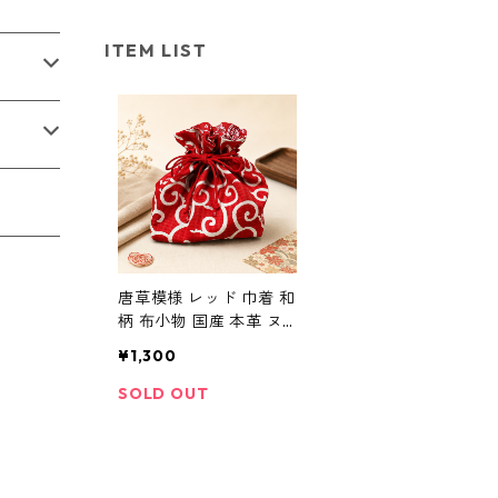
ITEM LIST
唐草模様 レッド 巾着 和
柄 布小物 国産 本革 ヌ
メ革
¥1,300
SOLD OUT