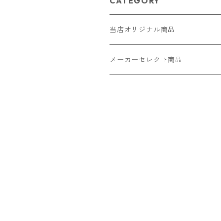
CATEGORY
当店オリジナル商品
レザー（革）
メーカーセレクト商品
ロングウォレット
ストラップ
財布・キーケース・カードケース
ショートウォレット
キーホルダー・チャーム
コインケース
ドール
アクセサリー
ハーフウォレット
バッグ
ドール服 22cm用
ピアス
ニット・布製品
腕時計
名刺入れ
カードケース・名刺入れ
ドール服 27cm用
ネックレス・ペンダント
トートバッグ
メンズ
パラコード
バッグ
お守りケース Lサイズ
長財布
ドール服 22cm・27cm
リング・指輪
雑貨
レディース
キーホルダー
クラフトバンド
ペット