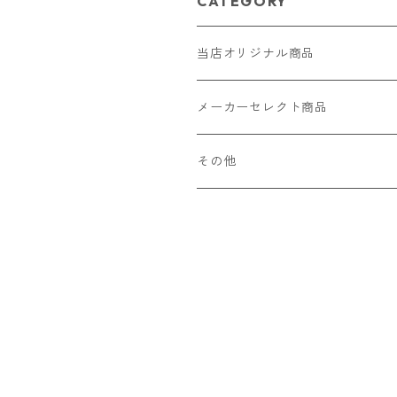
CATEGORY
当店オリジナル商品
レザー（革）
メーカーセレクト商品
ロングウォレット
ストラップ
財布・キーケース・カードケース
その他
ショートウォレット
キーホルダー・チャーム
コインケース
ドール
アクセサリー
ハーフウォレット
バッグ
ドール服 22cm用
ピアス
ニット・布製品
腕時計
名刺入れ
カードケース・名刺入れ
ドール服 27cm用
ネックレス・ペンダント
トートバッグ
メンズ
パラコード
バッグ
お守りケース Lサイズ
長財布
ドール服 22cm・27cm
リング・指輪
雑貨
レディース
キーホルダー
クラフトバンド
ペット