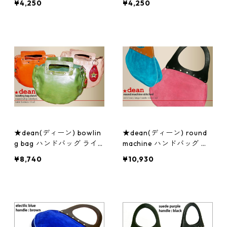
¥4,250
¥4,250
き レディース バッグ 婦人
き レディース バッグ 婦人
用 冠婚葬祭
用 冠婚葬祭
★dean(ディーン) bowlin
★dean(ディーン) round
g bag ハンドバッグ ライ
machine ハンドバッグ ピ
ム ジュエリー アクセサリ
ンク ハンドル/黒 ジュエリ
¥8,740
¥10,930
ー レディース 腕時計
ー アクセサリー レディー
ス 腕時計