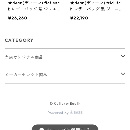
★dean(ディーン) flat sac
★dean(ディーン) triclutc
k レザーバッグ 茶 ジュエ
h レザーバッグ 黒 ジュエ
リー アクセサリー レディ
リー アクセサリー レディ
¥26,260
¥22,190
ース 腕時計 本革
ース 腕時計 本革
CATEGORY
当店オリジナル商品
レザー（革）
メーカーセレクト商品
ロングウォレット
ストラップ
財布・キーケース・カードケース
© Culture-Booth
ショートウォレット
キーホルダー・チャーム
コインケース
ドール
アクセサリー
Powered by
ハーフウォレット
バッグ
ドール服 22cm用
ピアス
ニット・布製品
腕時計