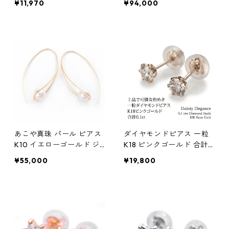
¥11,970
¥94,000
7ミリ珠 あこや 本真珠 真
珠 ジュエリー アクセサリ
ー レディース
あこや真珠 パール ピアス
ダイヤモンドピアス 一粒
K10 イエローゴールド ジ
K18 ピンクゴールド 合計
プシー フック ピアス 7mm
0.1ct スタッドピアス おし
¥55,000
¥19,800
7ミリ珠 アコヤ 本真珠 真
ゃれ シンプル スタッド ジ
珠 ジュエリー アクセサリ
ュエリー アクセサリー レ
ー レディース
ディース