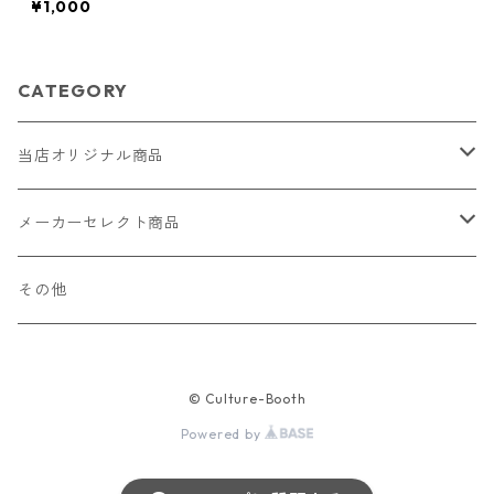
¥1,000
ハンドメイド
CATEGORY
当店オリジナル商品
レザー（革）
メーカーセレクト商品
ロングウォレット
ストラップ
財布・キーケース・カードケース
その他
ショートウォレット
キーホルダー・チャーム
コインケース
ドール
アクセサリー
© Culture-Booth
ハーフウォレット
バッグ
ドール服 22cm用
ピアス
ニット・布製品
腕時計
Powered by
名刺入れ
カードケース・名刺入れ
ドール服 27cm用
ネックレス・ペンダント
トートバッグ
メンズ
パラコード
バッグ