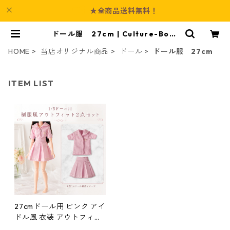
★全商品送料無料！
ドール服 27cm | Culture-Boot
h
HOME
当店オリジナル商品
ドール
ドール服 27cm
ITEM LIST
27cmドール用 ピンク アイ
ドル風 衣装 アウトフィッ
ト d104 ドール服 制服風