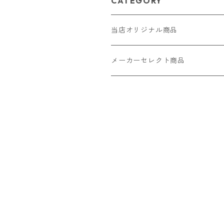
CATEGORY
当店オリジナル商品
レザー（革）
メーカーセレクト商品
ロングウォレット
ストラップ
財布・キーケース・カードケース
ショートウォレット
キーホルダー・チャーム
コインケース
ドール
アクセサリー
ハーフウォレット
バッグ
ドール服 22cm用
ピアス
ニット・布製品
腕時計
名刺入れ
カードケース・名刺入れ
ドール服 27cm用
ネックレス・ペンダント
トートバッグ
メンズ
パラコード
バッグ
お守りケース Lサイズ
長財布
ドール服 22cm・27cm
リング・指輪
雑貨
レディース
キーホルダー
クラフトバンド
ペット