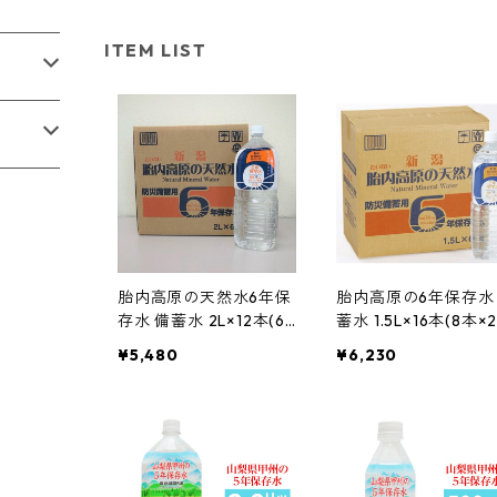
ITEM LIST
胎内高原の天然水6年保
胎内高原の6年保存水
存水 備蓄水 2L×12本(6
蓄水 1.5L×16本(8本×
本×2ケース) 超軟水:硬
ース) 超軟水:硬度14
¥5,480
¥6,230
度14