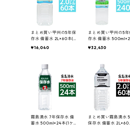
まとめ買い甲州の5年保
まとめ買い甲州の5年
存水 備蓄水 2L×60本(6
存水 備蓄水 500ml×2
本×10ケース) 非常災害
0本(24本×10ケース)
¥16,040
¥32,430
備蓄用ミネラルウォー
常災害備蓄用ミネラ
ター 防災 備蓄 非常用
ウォーター 防災 備蓄
保存食 防災用品 通販 イ
常用 保存食 防災用品
ンテリア 家具 新生活 お
販 インテリア 家具 
しゃれ 生活用品 業務用
活 おしゃれ 生活用品
務用
霧島湧水 7年保存水 備
まとめ買い霧島湧水 
蓄水 500ml×24本(1ケ
保存水 備蓄水 2L×6
ース) 非常災害備蓄用ミ
(6本×10ケース) 非常