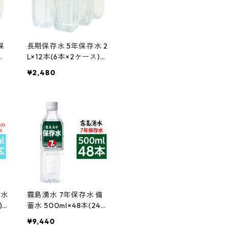
保
長期保存水 5年保存水 2
本
L×12本(6本×2ケース)
ま
耐熱ボトル使用 まとめ
¥2,480
小
買い歓迎 インテリア 家
 ギ
具 新生活 おしゃれ 生活
 新
用品 業務用
品
蓄水
霧島湧水 7年保存水 備
)
蓄水 500ml×48本(24本
ラ
×2ケース) 非常災害備蓄
¥9,440
小
用ミネラルウォーター