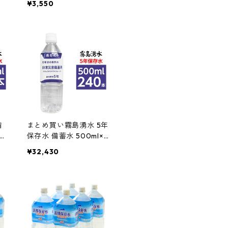
¥3,550
ォ
ネラルウォーター 防災
常用
備蓄 非常用 保存食 防災
 イ
用品 通販 インテリア 家
 お
具 新生活 おしゃれ まと
用
め買い
備
まとめ買い霧島湧水 5年
4本
保存水 備蓄水 500ml×2
備蓄
40本(24本×10ケース)
¥32,430
ー
非常災害備蓄用ミネラ
存食
ルウォーター 防災 備蓄
リ
非常用 保存食 防災用品
ゃれ
通販 インテリア 家具 新
生活 おしゃれ 生活用品
業務用