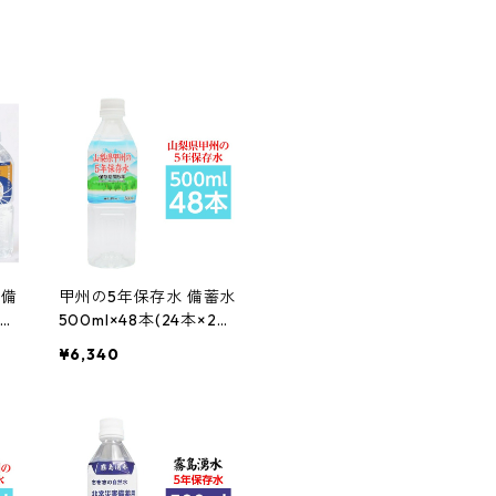
 備
甲州の5年保存水 備蓄水
2ケ
500ml×48本(24本×2ケ
ース) 非常災害備蓄用ミ
¥6,340
ネラルウォーター バッ
グ 小物 まとめ買い