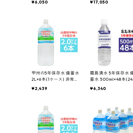
¥6,050
¥17,050
ネラルウォーター 防災
害備蓄用ミネラルウ
備蓄 非常用 保存食 防災
ーター 防災 備蓄 非
用品 通販 インテリア 家
保存食 防災用品 通販
具 新生活 おしゃれ まと
ンテリア 家具 新生活
め買い
しゃれ 生活用品 業務
甲州の5年保存水 備蓄水
霧島湧水 5年保存水 
2L×6本(1ケース) 非常災
蓄水 500ml×48本(2
害備蓄用ミネラルウォ
×2ケース) 非常災害
¥2,439
¥6,340
ーター 防災 備蓄 非常用
用ミネラルウォータ
保存食 防災用品 通販 イ
防災 備蓄 非常用 保
ンテリア 家具 新生活 お
防災用品 通販 インテ
しゃれ まとめ買い
ア 家具 新生活 おし
まとめ買い