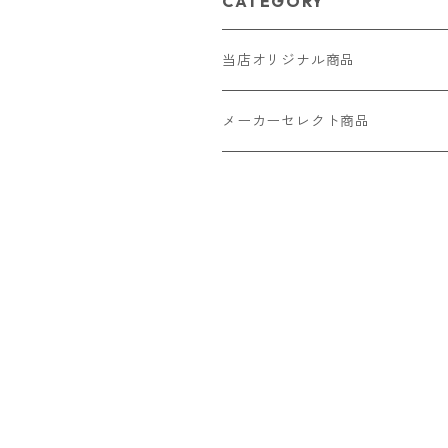
CATEGORY
当店オリジナル商品
レザー（革）
メーカーセレクト商品
ロングウォレット
ストラップ
財布・キーケース・カードケース
ショートウォレット
キーホルダー・チャーム
コインケース
ドール
アクセサリー
ハーフウォレット
バッグ
ドール服 22cm用
ピアス
ニット・布製品
腕時計
名刺入れ
カードケース・名刺入れ
ドール服 27cm用
ネックレス・ペンダント
トートバッグ
メンズ
パラコード
バッグ
お守りケース Lサイズ
長財布
ドール服 22cm・27cm
リング・指輪
雑貨
レディース
キーホルダー
クラフトバンド
ペット