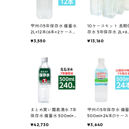
甲州の5年保存水 備蓄水
10ケースセット 長期
2L×12本(6本×2ケース)
存水 5年保存水 2L×6
非常災害備蓄用ミネラ
入り 耐熱ボトル使用 
¥3,550
¥13,160
ルウォーター 防災 備蓄
とめ買い歓迎 バッグ 
非常用 保存食 防災用品
物 メンズ レディース
通販 インテリア 家具 新
フト インテリア 家具
生活 おしゃれ まとめ買
生活 おしゃれ 生活用
い
業務用
まとめ買い霧島湧水 7年
甲州の5年保存水 備
保存水 備蓄水 500ml×2
500ml×24本(1ケース
40本(24本×10ケース)
非常災害備蓄用ミネ
¥42,730
¥3,640
非常災害備蓄用ミネラ
ルウォーター バッグ 