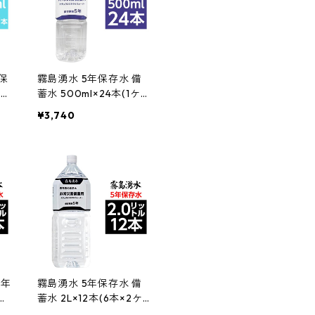
保
霧島湧水 5年保存水 備
4
蓄水 500ml×24本(1ケ
 非
ース) 非常災害備蓄用ミ
¥3,740
ル
ネラルウォーター 防災
 非
備蓄 非常用 保存食 防災
 通
用品 通販 インテリア 家
新生
具 新生活 おしゃれ まと
 業
め買い
5年
霧島湧水 5年保存水 備
0本
蓄水 2L×12本(6本×2ケ
災
ース) 非常災害備蓄用ミ