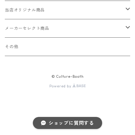
当店オリジナル商品
レザー（革）
メーカーセレクト商品
ロングウォレット
ストラップ
財布・キーケース・カードケース
その他
ショートウォレット
キーホルダー・チャーム
コインケース
ドール
アクセサリー
© Culture-Booth
ハーフウォレット
バッグ
ドール服 22cm用
ピアス
ニット・布製品
腕時計
Powered by
名刺入れ
カードケース・名刺入れ
ドール服 27cm用
ネックレス・ペンダント
トートバッグ
メンズ
パラコード
バッグ
お守りケース Lサイズ
長財布
ドール服 22cm・27cm
リング・指輪
雑貨
レディース
キーホルダー
クラフトバンド
ペット
ショップに質問する
お守りケース Mサイズ
財布
ドール本体
ブレスレット
巾着
その他の腕時計