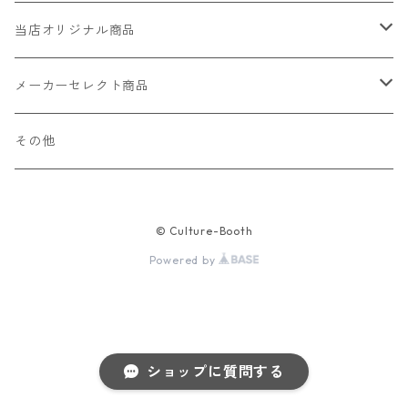
当店オリジナル商品
レザー（革）
メーカーセレクト商品
ロングウォレット
ストラップ
財布・キーケース・カードケース
その他
ショートウォレット
キーホルダー・チャーム
コインケース
ドール
アクセサリー
© Culture-Booth
ハーフウォレット
バッグ
ドール服 22cm用
ピアス
ニット・布製品
腕時計
Powered by
名刺入れ
カードケース・名刺入れ
ドール服 27cm用
ネックレス・ペンダント
トートバッグ
メンズ
パラコード
バッグ
お守りケース Lサイズ
長財布
ドール服 22cm・27cm
リング・指輪
雑貨
レディース
キーホルダー
クラフトバンド
ペット
ショップに質問する
お守りケース Mサイズ
財布
ドール本体
ブレスレット
巾着
その他の腕時計