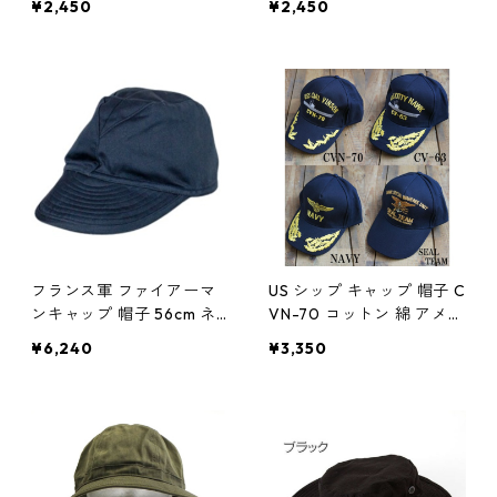
¥2,450
¥2,450
メンズ レディース 通販
ー付 帽子 野球帽 アメリカ
軍 米軍 ミリタリーウェア
ファッション メンズ レデ
ィース 通販
フランス軍 ファイアーマ
US シップ キャップ 帽子 C
ンキャップ 帽子 56cm ネ
VN-70 コットン 綿 アメリ
イビー 綿 仏軍 デッドスト
カ海軍 軍艦 ベースボール
¥6,240
¥3,350
ック ミリタリーウェア ミ
キャップ アメリカ軍 米軍
リタリーグッズ 軍モノ イ
ミリタリーウェア サバゲ
ンテリア おしゃれ 通販
ー アウトドア メンズ カジ
ュアル 作業服 通販 インテ
リア 家具 新生活 おしゃれ
生活用品