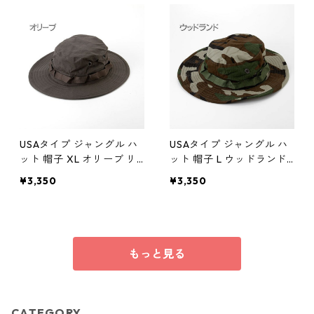
ア
USAタイプ ジャングル ハ
USAタイプ ジャングル ハ
ット 帽子 XL オリーブ リ
ット 帽子 L ウッドランド
ップストップ 綿100％ 通
リップストップ 綿100％
¥3,350
¥3,350
気口付 蒸れ軽減 アメリカ
通気口付 蒸れ軽減 アメリ
軍 ミリタリーウェア
カ軍 ミリタリーウェア
もっと見る
CATEGORY