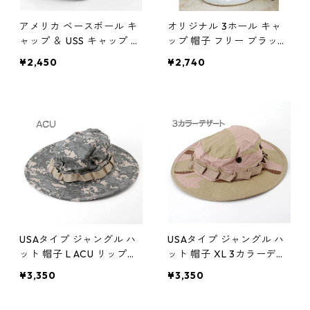
アメリカ ベースボール キ
オリジナル 3ホール キャ
ャップ ＆ USS キャップ N
ップ 帽子 フリー ブラック
AVY 綿100％ アジャスタ
アクリル100％ 目出し帽
¥2,450
¥2,740
ー付 帽子 野球帽 アメリカ
ミリタリーウェア ミリタ
軍 米軍 ミリタリーウェア
リーグッズ 防寒対策 収納
ファッション メンズ レデ
家具 省スペース おしゃれ
ィース 通販
通販
USAタイプ ジャングル ハ
USAタイプ ジャングル ハ
ット 帽子 L ACU リップス
ット 帽子 XL 3カラーデザ
トップ 綿100％ 通気口付
ート リップストップ 綿10
¥3,350
¥3,350
蒸れ軽減 アメリカ軍 ミリ
0％ 通気口付 蒸れ軽減 ア
タリーウェア
メリカ軍 ミリタリーウェ