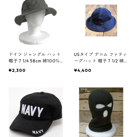
ドイツ ジャングル ハット
USタイプ デニム ファティ
帽子 7 1/4 58cm 綿100％
ーグハット 帽子 7 1/2 綿1
モールスキン ドイツ軍 独
00％ 折りたたみ収納可 米
¥2,300
¥4,400
軍 レプリカ ミリタリーウ
軍 US軍 レプリカ ミリタリ
ェア 軍モノ ファッション
ーウェア 軍モノ 収納家具
メンズ レディース 通販
省スペース おしゃれ 通販