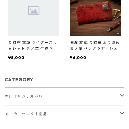
長財布 本革 ライダースウ
国産 本革 長財布 ムラ染め
ォレット ヌメ革 生成り バ
ヌメ革 バングラディシュ
ングラデシュ バイカーウ
ライダースウォレット 赤
¥5,000
¥6,000
ォレット l188 革小物 ハン
黒 l190 レザー 革財布 ハン
ドメイド
ドメイド 経年変化
CATEGORY
当店オリジナル商品
レザー（革）
メーカーセレクト商品