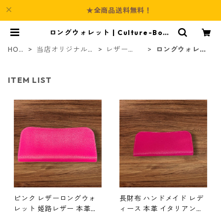
★全商品送料無料！
ロングウォレット | Culture-Boot
h
HOM
当店オリジナル商
レザー
ロングウォレッ
E
品
（革）
ト
ITEM LIST
ピンク レザーロングウォ
長財布 ハンドメイド レデ
レット 姫路レザー 本革長
ィース 本革 イタリアンレ
財布 カード収納充実 大人
ザー ピンク レザーウォレ