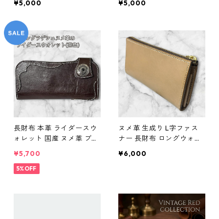
¥5,000
¥5,000
可愛い L122 革財布 ハンド
ット ロングウォレット カ
メイド
ード収納 多い 大容量 財布
おしゃれ 大人かわいい シ
ンプル レザー財布 レディ
ース財布 ギフト プレゼン
ト
長財布 本革 ライダースウ
ヌメ革 生成り L字ファス
ォレット 国産 ヌメ革 ブラ
ナー 長財布 ロングウォレ
ウン バングラデシュ l175
ット ブラウン l187 レザー
¥5,700
¥6,000
レザー 革財布 ハンドメイ
革財布 ハンドメイド 経年
ド 経年変化
5%OFF
変化 ギフト