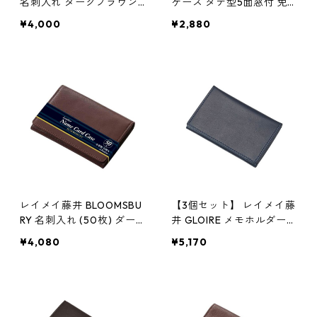
名刺入れ ダークブラウン
ケース タテ型5面窓付 免
NN1078E 本革 革製 財布
許証や資格証明書の収納に
¥4,000
¥2,880
便利なカードケース グレ
ー GLP1167N 合皮
レイメイ藤井 BLOOMSBU
【3個セット】 レイメイ藤
RY 名刺入れ (50枚) ダー
井 GLOIRE メモホルダー付
クブラウン NN8005E
名刺入れ 合皮製 ビジネス
¥4,080
¥5,170
シーンに最適なメモホルダ
ー付きの名刺入れ ネイビ
ー GLN1054KX3 カード収
納