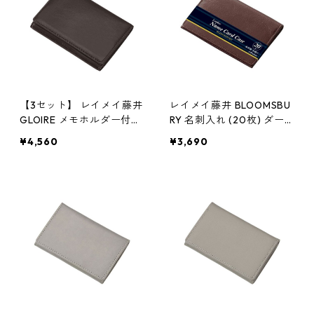
【3セット】 レイメイ藤井
レイメイ藤井 BLOOMSBU
GLOIRE メモホルダー付名
RY 名刺入れ (20枚) ダー
刺入れ(合皮製)ブラック G
クブラウン NN8004E
¥4,560
¥3,690
LN1054BX3 シンプル