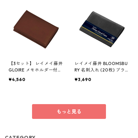
【3セット】 レイメイ藤井
レイメイ藤井 BLOOMSBU
GLOIRE メモホルダー付名
RY 名刺入れ (20枚) ブラ
刺入れ(合皮製)ブラウン G
ック NN8004B 牛革
¥4,560
¥3,690
LN1054CX3 シンプル
もっと見る
CATEGORY