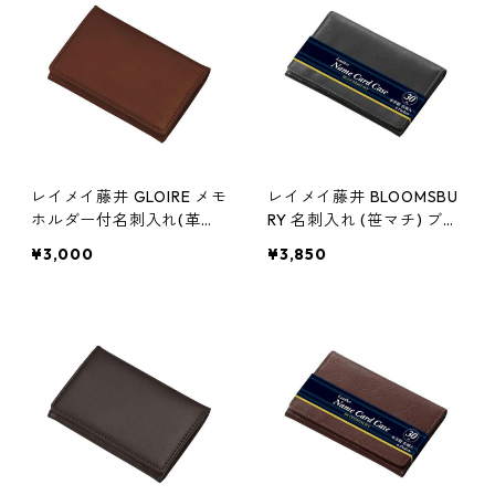
レイメイ藤井 GLOIRE メモ
レイメイ藤井 BLOOMSBU
ホルダー付名刺入れ(革製)
RY 名刺入れ (笹マチ) ブラ
ブラウン GLN1055C シン
ック NN8007B
¥3,000
¥3,850
プル