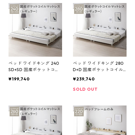
整 ベッド下収納可 通気性
納可 通気性 頑丈 すのこベ
頑丈 すのこベッド 連結ベ
ッド 連結ベッド ベッドフ
ッド ベッドフレーム ロー
レーム ローベッド フロア
ベッド フロアベッド すの
ベッド すのこ ベット 寝具
こ ベット 寝具
ベッドルー
ベッド ワイドキング 240
ベッド ワイドキング 280
SD+SD 国産ポケットコイ
D+D 国産ポケットコイル
ルマットレス付 レギュラ
マットレス付 レギュラー
¥199,740
¥239,740
ー ホワイト 連結 宮付 宮棚
ホワイト 連結 宮付 宮棚付
付 棚付 コンセント付 高さ
棚付 コンセント付 高さ調
SOLD OUT
調整 ベッド下収納可 通気
整 ベッド下収納可 通気性
性 頑丈 すのこベッド 連結
頑丈 すのこベッド 連結ベ
ベッド ベッドフレーム ロ
ッド ベッドフレーム ロー
ーベッド フロアベッド す
ベッド フロアベッド すの
のこ ベット
こ ベット 寝具