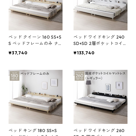
ルーム
ッドルーム
ベッド クイーン 160 SS+S
ベッド ワイドキング 240
S ベッドフレームのみ ナ
SD+SD 2層ポケットコイル
チュラル 連結 宮付 宮棚付
マットレス付 ホワイト 連
¥37,740
¥133,740
棚付 コンセント付 高さ調
結 宮付 宮棚付 棚付 コンセ
整 ベッド下収納可 通気性
ント付 高さ調整 ベッド下
頑丈 すのこベッド 連結ベ
収納可 通気性 頑丈 すのこ
ッド ベッドフレーム ロー
ベッド 連結ベッド ベッド
ベッド フロアベッド すの
フレーム ローベッド フロ
こ ベット 寝具 ベッドルー
アベッド すのこ ベット 寝
ム
具 ベッド
ベッド キング 180 SS+S
ベッド ワイドキング 260