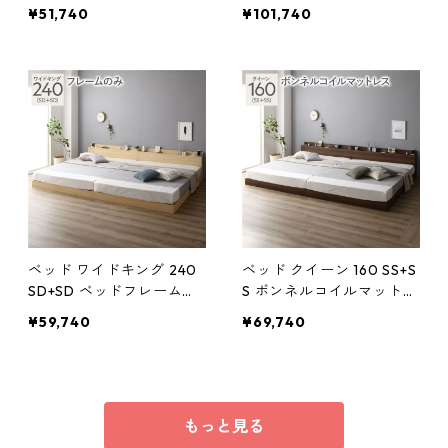
ブラウン 連結 ロータイプ
トレス付 ブラウン 連結 ロ
¥51,740
¥101,740
低床 宮付き 棚付き 宮棚付
ータイプ 低床 宮付き 棚付
ヘッドボード付 コンセン
き 宮棚付 ヘッドボード付
ト付 照明付 すのこ ベット
コンセント付 照明付 すの
連結ベッド すのこベッド
こ ベット 連結ベッド すの
ローベッド ベッドフレー
こベッド ローベッド ベッ
ム フロアベッド 寝具
ドフレーム フロアベッド
寝具
ベッド ワイドキング 240
ベッド クイーン 160 SS+S
SD+SD ベッドフレームの
S ボンネルコイルマットレ
み ナチュラル 連結 ロータ
ス付 ブラウン 連結 ロータ
¥59,740
¥69,740
イプ 低床 宮付き 棚付き 宮
イプ 低床 宮付き 棚付き 宮
棚付 ヘッドボード付 コン
棚付 ヘッドボード付 コン
セント付 照明付 すのこ ベ
セント付 照明付 すのこ ベ
ット 連結ベッド すのこベ
ット 連結ベッド すのこベ
ッド ローベッド ベッドフ
ッド ローベッド ベッドフ
もっと見る
レーム フロアベッド 寝具
レーム フロアベッド 寝具