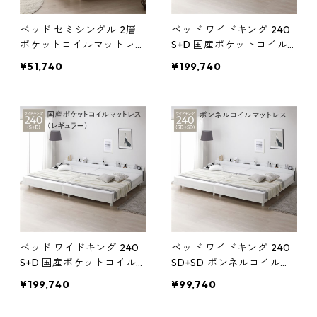
ベッド セミシングル 2層
ベッド ワイドキング 240
ポケットコイルマットレス
S+D 国産ポケットコイル
付 ナチュラル 宮付 宮棚付
マットレス付 レギュラー
¥51,740
¥199,740
棚付 コンセント付 高さ調
ブラック 連結 宮付 宮棚付
整 ベッド下収納可 通気性
棚付 コンセント付 高さ調
頑丈 すのこベッド ベッド
整 ベッド下収納可 通気性
フレーム ローベッド フロ
頑丈 すのこベッド 連結ベ
アベッド すのこ ベット 寝
ッド ベッドフレーム ロー
具 ベッドルーム
ベッド フロアベッド すの
こ ベット 寝具
ベッド ワイドキング 240
ベッド ワイドキング 240
S+D 国産ポケットコイル
SD+SD ボンネルコイルマ
マットレス付 レギュラー
ットレス付 ホワイト 連結
¥199,740
¥99,740
ホワイト 連結 宮付 宮棚付
宮付 宮棚付 棚付 コンセン
棚付 コンセント付 高さ調
ト付 高さ調整 ベッド下収