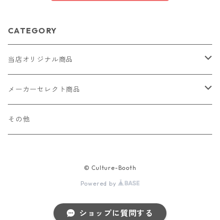
CATEGORY
当店オリジナル商品
レザー（革）
メーカーセレクト商品
ロングウォレット
ストラップ
財布・キーケース・カードケース
その他
ショートウォレット
キーホルダー・チャーム
コインケース
ドール
アクセサリー
© Culture-Booth
ハーフウォレット
バッグ
ドール服 22cm用
ピアス
ニット・布製品
腕時計
Powered by
名刺入れ
カードケース・名刺入れ
ドール服 27cm用
ネックレス・ペンダント
トートバッグ
メンズ
パラコード
バッグ
ショップに質問する