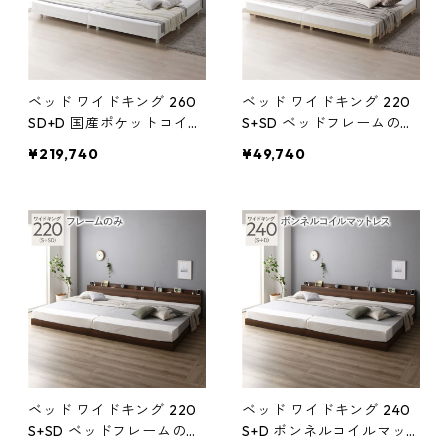
ベッド ワイドキング 260
ベッド ワイドキング 220
SD+D 国産ポケットコイル
S+SD ベッドフレームのみ
マットレス付 レギュラー
ナチュラル 連結 宮付 宮棚
¥219,740
¥49,740
ホワイト 連結 宮付 宮棚付
付 棚付 コンセント付 高さ
棚付 コンセント付 高さ調
調整 ベッド下収納可 通気
整 ベッド下収納可 通気性
性 頑丈 すのこベッド 連結
頑丈 すのこベッド 連結ベ
ベッド ベッドフレーム ロ
ッド ベッドフレーム ロー
ーベッド フロアベッド す
ベッド フロアベッド すの
のこ ベット 寝具 ベッドル
こ ベット 寝
ーム
ベッド ワイドキング 220
ベッド ワイドキング 240
S+SD ベッドフレームのみ
S+D ボンネルコイルマッ