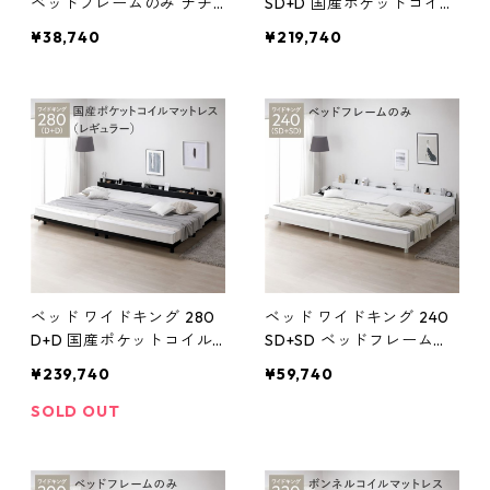
ベッドフレームのみ ナチ
SD+D 国産ポケットコイル
ュラル 連結 宮付 宮棚付 棚
マットレス付 レギュラー
¥38,740
¥219,740
付 コンセント付 高さ調整
ブラック 連結 宮付 宮棚付
ベッド下収納可 通気性 頑
棚付 コンセント付 高さ調
丈 すのこベッド 連結ベッ
整 ベッド下収納可 通気性
ド ベッドフレーム ローベ
頑丈 すのこベッド 連結ベ
ッド フロアベッド すのこ
ッド ベッドフレーム ロー
ベット 寝具 ベッドルーム
ベッド フロアベッド すの
こ ベット 寝
ベッド ワイドキング 280
ベッド ワイドキング 240
D+D 国産ポケットコイル
SD+SD ベッドフレームの
マットレス付 レギュラー
み ホワイト 連結 宮付 宮棚
¥239,740
¥59,740
ブラック 連結 宮付 宮棚付
付 棚付 コンセント付 高さ
棚付 コンセント付 高さ調
調整 ベッド下収納可 通気
SOLD OUT
整 ベッド下収納可 通気性
性 頑丈 すのこベッド 連結
頑丈 すのこベッド 連結ベ
ベッド ベッドフレーム ロ
ッド ベッドフレーム ロー
ーベッド フロアベッド す