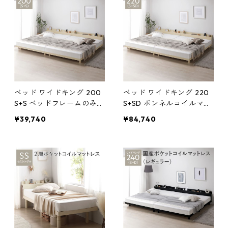
ベッド フロアベッド すの
のこ ベット 寝具 ベッドル
こ ベット 寝具
ーム
ベッド ワイドキング 200
ベッド ワイドキング 220
S+S ベッドフレームのみ
S+SD ボンネルコイルマッ
ナチュラル 連結 宮付 宮棚
トレス付 ナチュラル 連結
¥39,740
¥84,740
付 棚付 コンセント付 高さ
宮付 宮棚付 棚付 コンセン
調整 ベッド下収納可 通気
ト付 高さ調整 ベッド下収
性 頑丈 すのこベッド 連結
納可 通気性 頑丈 すのこベ
ベッド ベッドフレーム ロ
ッド 連結ベッド ベッドフ
ーベッド フロアベッド す
レーム ローベッド フロア
のこ ベット 寝具 ベッドル
ベッド すのこ ベット 寝具
ーム
ベッドルー