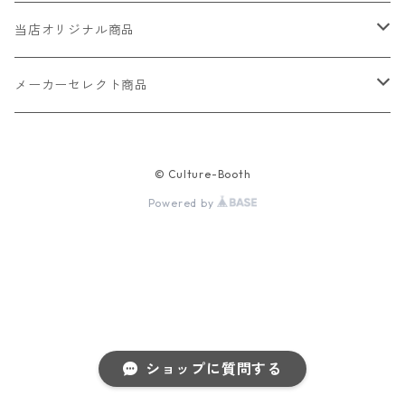
当店オリジナル商品
レザー（革）
メーカーセレクト商品
ロングウォレット
ストラップ
財布・キーケース・カードケース
© Culture-Booth
ショートウォレット
キーホルダー・チャーム
コインケース
ドール
アクセサリー
Powered by
ハーフウォレット
バッグ
ドール服 22cm用
ピアス
ニット・布製品
腕時計
名刺入れ
カードケース・名刺入れ
ドール服 27cm用
ネックレス・ペンダント
トートバッグ
メンズ
パラコード
バッグ
お守りケース Lサイズ
長財布
ドール服 22cm・27cm
リング・指輪
雑貨
レディース
キーホルダー
クラフトバンド
ペット
ショップに質問する
お守りケース Mサイズ
財布
ドール本体
ブレスレット
巾着
その他の腕時計