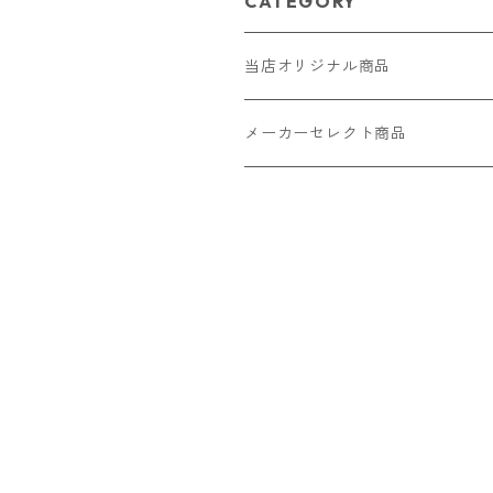
CATEGORY
当店オリジナル商品
レザー（革）
メーカーセレクト商品
ロングウォレット
ストラップ
財布・キーケース・カードケース
ショートウォレット
キーホルダー・チャーム
コインケース
ドール
アクセサリー
ハーフウォレット
バッグ
ドール服 22cm用
ピアス
ニット・布製品
腕時計
名刺入れ
カードケース・名刺入れ
ドール服 27cm用
ネックレス・ペンダント
トートバッグ
メンズ
パラコード
バッグ
お守りケース Lサイズ
長財布
ドール服 22cm・27cm
リング・指輪
雑貨
レディース
キーホルダー
クラフトバンド
ペット