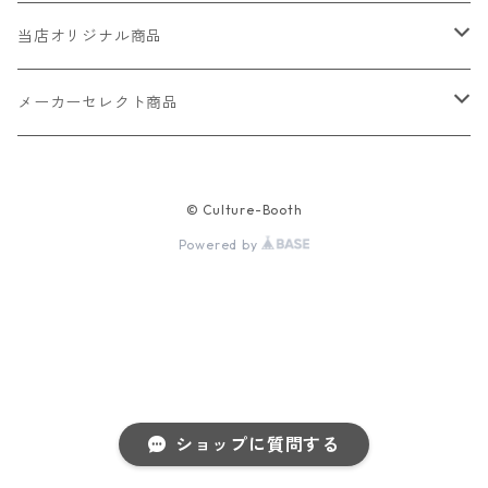
当店オリジナル商品
レザー（革）
メーカーセレクト商品
ロングウォレット
ストラップ
財布・キーケース・カードケース
© Culture-Booth
ショートウォレット
キーホルダー・チャーム
コインケース
ドール
アクセサリー
Powered by
ハーフウォレット
バッグ
ドール服 22cm用
ピアス
ニット・布製品
腕時計
名刺入れ
カードケース・名刺入れ
ドール服 27cm用
ネックレス・ペンダント
トートバッグ
メンズ
パラコード
バッグ
お守りケース Lサイズ
長財布
ドール服 22cm・27cm
リング・指輪
雑貨
レディース
キーホルダー
クラフトバンド
ペット
ショップに質問する
お守りケース Mサイズ
財布
ドール本体
ブレスレット
巾着
その他の腕時計