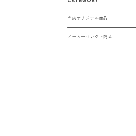
CATEGORY
当店オリジナル商品
レザー（革）
メーカーセレクト商品
ロングウォレット
ストラップ
財布・キーケース・カードケース
ショートウォレット
キーホルダー・チャーム
コインケース
ドール
アクセサリー
ハーフウォレット
バッグ
ドール服 22cm用
ピアス
ニット・布製品
腕時計
名刺入れ
カードケース・名刺入れ
ドール服 27cm用
ネックレス・ペンダント
トートバッグ
メンズ
パラコード
バッグ
お守りケース Lサイズ
長財布
ドール服 22cm・27cm
リング・指輪
雑貨
レディース
キーホルダー
クラフトバンド
ペット