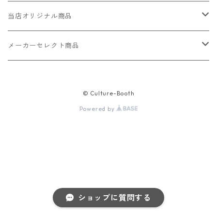
当店オリジナル商品
レザー（革）
メーカーセレクト商品
ロングウォレット
ストラップ
財布・キーケース・カードケース
© Culture-Booth
ショートウォレット
キーホルダー・チャーム
コインケース
ドール
アクセサリー
Powered by
ハーフウォレット
バッグ
ドール服 22cm用
ピアス
ニット・布製品
腕時計
名刺入れ
カードケース・名刺入れ
ドール服 27cm用
ネックレス・ペンダント
トートバッグ
メンズ
パラコード
バッグ
お守りケース Lサイズ
長財布
ドール服 22cm・27cm
リング・指輪
雑貨
レディース
キーホルダー
クラフトバンド
ペット
ショップに質問する
お守りケース Mサイズ
財布
ドール本体
ブレスレット
巾着
その他の腕時計