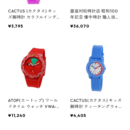
CACTUS (カクタス) キッ
銀座村松時計店 昭和100
ズ腕時計 カラフルインデ
年記念 懐中時計 職人技と
ックス ピンク CAC-62-M
伝統を凝縮した時代を受け
¥3,795
¥36,070
05 見やすい時計
継ぐ記念品 SM-102 腕時
計
ATOP(エートップ) ワール
CACTUS(カクタス) キッズ
ドタイム ウォッチ VWA-0
腕時計 ティーチングウォ
5 レッド 腕時計
ッチ ブルー CAC-69-M03
¥11,240
¥4,405
ホワイト×ブルー