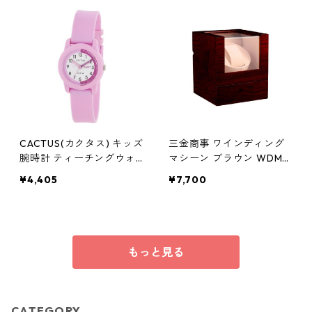
CACTUS(カクタス) キッズ
三金商事 ワインディング
腕時計 ティーチングウォ
マシーン ブラウン WDMS
ッチ ピンク CAC-69-M05
-BR 腕時計 ラック
¥4,405
¥7,700
ホワイト×ピンク
もっと見る
CATEGORY