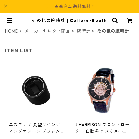
★全商品送料無料！
その他の腕時計 | Culture-Booth
HOME
メーカーセレクト商品
腕時計
その他の腕時計
ITEM LIST
エスプリマ 丸型ワインデ
J.HARRISON フロントロー
ィングマシーン ブラック
ター 自動巻き スケルトン
ES10301BK 腕時計
時計 ピンクゴールド JH-1