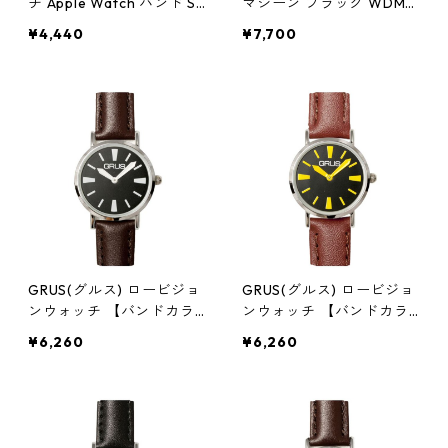
チ Apple Watch バンド SE
マシーン ブラック WDMS
6 5 4 (44mm) SE 3 2 1 (42
-BK 腕時計
¥4,440
¥7,700
mm) ステンレス サイズ調
整可能 シルバー AW-44B
DSSMSV 腕時計
GRUS(グルス) ロービジョ
GRUS(グルス) ロービジョ
ンウォッチ 【バンドカラ
ンウォッチ 【バンドカラ
ー:ブラウン/文字盤カラー:
ー:ブラウン/文字盤カラー:
¥6,260
¥6,260
ブラック/インデックスカ
ブラック/インデックスカ
ラー:ホワイト】 GRS007-
ラー:イエロー】 GRS007-
06 腕時計 見やすい時計
05 腕時計 見やすい時計