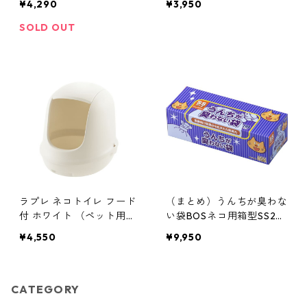
¥4,290
¥3,950
引不可】 抗菌
引不可】 抗菌
SOLD OUT
ラプレ ネコトイレ フード
（まとめ）うんちが臭わな
付 ホワイト （ペット用
い袋BOSネコ用箱型SS20
品）【代引不可】
0枚【×5セット】【代引不
¥4,550
¥9,950
可】
CATEGORY