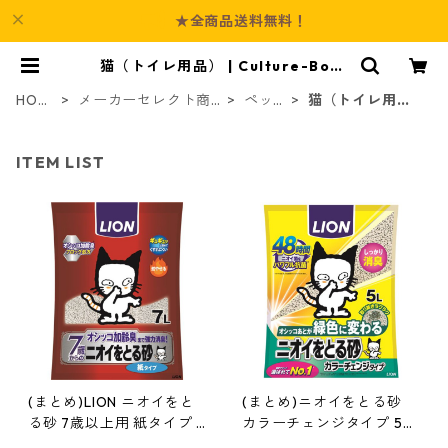
★全商品送料無料！
猫（トイレ用品） | Culture-Boot
h
HOM
メーカーセレクト商
ペッ
猫（トイレ用
E
品
ト
品）
ITEM LIST
(まとめ)LION ニオイをと
(まとめ)ニオイをとる砂
る砂 7歳以上用 紙タイプ 7
カラーチェンジタイプ 5L
L【×3セット】 (猫砂)【代
【×3セット】 (猫砂)【代