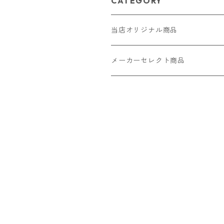
CATEGORY
当店オリジナル商品
レザー（革）
メーカーセレクト商品
ロングウォレット
ストラップ
財布・キーケース・カードケース
ショートウォレット
キーホルダー・チャーム
コインケース
ドール
アクセサリー
ハーフウォレット
バッグ
ドール服 22cm用
ピアス
ニット・布製品
腕時計
名刺入れ
カードケース・名刺入れ
ドール服 27cm用
ネックレス・ペンダント
トートバッグ
メンズ
パラコード
バッグ
お守りケース Lサイズ
長財布
ドール服 22cm・27cm
リング・指輪
雑貨
レディース
キーホルダー
クラフトバンド
ペット