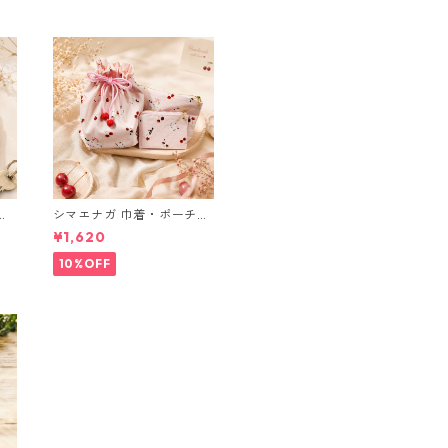
ブ
シマエナガ 巾着・ポーチ・
ミニポーチ(カード収納に
¥1,620
も) ３点セット さくらんぼ
柄×淡いピンク
10%OFF