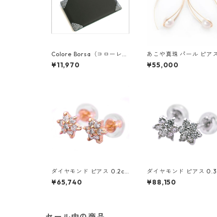
Colore Borsa（コローレボ
あこや真珠 パール ピアス
ルサ） メモパッド ブラック
10 イエローゴールド ジ
¥11,970
¥55,000
MG-008
シー フック ピアス 7mm
ミリ珠 アコヤ 本真珠 真
ジュエリー アクセサリー
ディース
ダイヤモンド ピアス 0.2ct
ダイヤモンド ピアス 0.3
K18 イエローゴールド 0.2
K18 ホワイトゴールド 0.
¥65,740
¥88,150
カラット 花 フラワーモチー
カラット 花 フラワーモ
フ ピアス 鑑別カード付き
フ ピアス 鑑別カード付
ジュエリー アクセサリー レ
ジュエリー アクセサリー
ディース
ディース
セール中の商品