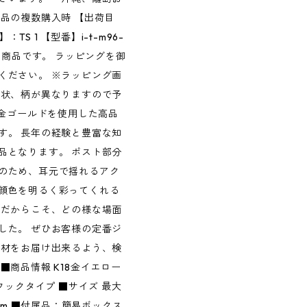
品の複数購入時 【出荷目
TS 1 【型番】i-t-m96-
能商品です。 ラッピングを御
ください。 ※ラッピング画
形状、柄が異なりますので予
8金ゴールドを使用した高品
す。 長年の経験と豊富な知
品となります。 ポスト部分
のため、耳元で揺れるアク
顔色を明るく彩ってくれる
スだからこそ、どの様な場面
した。 ぜひお客様の定番ジ
素材をお届け出来るよう、検
商品情報 K18金イエロー
フックタイプ ■サイズ 最大
mm ■付属品：簡易ボックス