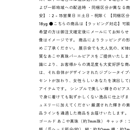
よび一部地域への配送時 ・同梱区分が異なる商
安】：2 - 15営業日 ※土日・祝除く 【同梱区分】：
18yg ●こちらの商品は【ラッピング対応】可
希望の方は御注文確定後にメールにてお知らせ
像はイメージです。 商品によりラッピングの
めご了承ください。 展示会でも大人気の、K1
質なあこや真珠パールピアスをご提供いたしま
識により、お客様からの満足度も大変好評な商
は、それ自体がデザインされたジプシータイプ
セントが加わり、女性らしいあなたを演出して
アイテムです。 シンプルで美しい輝きのピア
で身に着けても恥ずかしくない逸品に仕上げま
ュエリーに加えてください 厳選された輝きの
品ラインを通過した商品をお届けいたします。 ■
ゴールド あこや真珠（約7mm珠） キャッチ：
幅（爪ヘッド部分/約） 縦：約30mm 横：約7