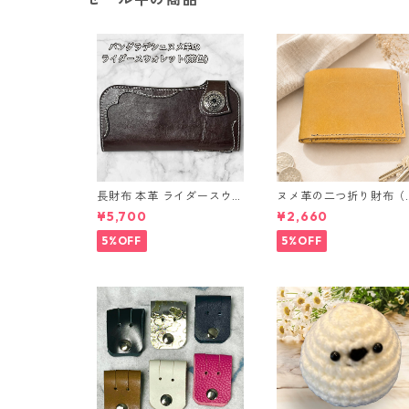
長財布 本革 ライダースウォ
ヌメ革の二つ折り財布（
レット 国産 ヌメ革 ブラウ
ラウン系）
¥5,700
¥2,660
ン バングラデシュ l175 レ
ザー 革財布 ハンドメイド
5%OFF
5%OFF
経年変化