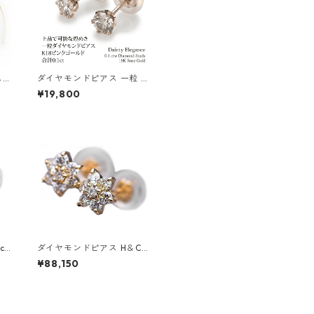
 K
ダイヤモンドピアス 一粒 K
プ
18 ピンクゴールド 合計0.1c
¥19,800
 7
t スタッドピアス おしゃれ
珠
シンプル スタッド ジュエリ
 レ
ー アクセサリー レディース
ct
ダイヤモンドピアス H＆C
3
0.3ct K18 イエローゴール
¥88,150
チー
ド 0.3カラット 花 フラワー
き
モチーフ ピアス 鑑別カード
 レ
付き ジュエリー アクセサリ
ー レディース