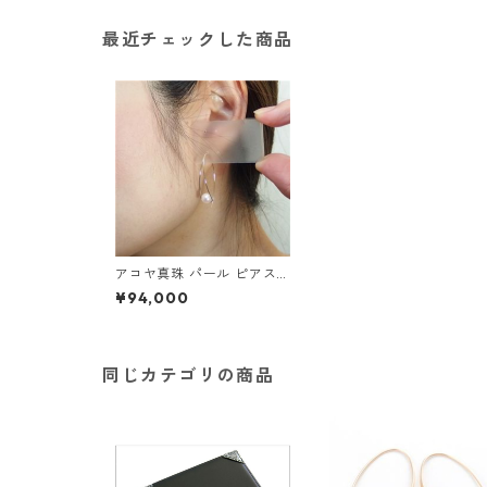
最近チェックした商品
アコヤ真珠 パール ピアス K
18 イエローゴールド ジプシ
¥94,000
ー フック ピアス 7mm 7ミ
リ珠 あこや 本真珠 真珠 ジ
ュエリー アクセサリー レデ
ィース
同じカテゴリの商品