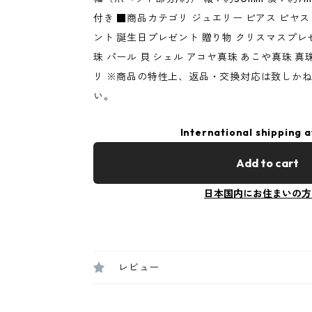
付き ■商品カテゴリ ジュエリー ピアス ピヤス
ント 誕生日プレゼント 贈り物 クリスマスプレゼ
珠 パール 貝 シェル アコヤ真珠 あこや真珠 真珠
リ ※商品の特性上、返品・交換対応は致しか
い。
International shipping a
Add to cart
日本国内にお住まいの方
レビュー