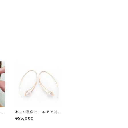
 K
あこや真珠 パール ピアス K
プシ
10 イエローゴールド ジプ
¥55,000
7ミ
シー フック ピアス 7mm 7
 ジ
ミリ珠 アコヤ 本真珠 真珠