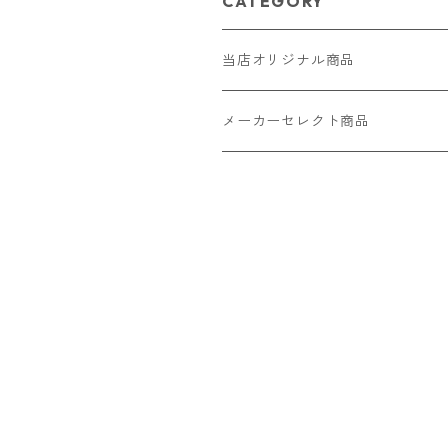
CATEGORY
当店オリジナル商品
レザー（革）
メーカーセレクト商品
ロングウォレット
ストラップ
財布・キーケース・カードケース
ショートウォレット
キーホルダー・チャーム
コインケース
ドール
アクセサリー
ハーフウォレット
バッグ
ドール服 22cm用
ピアス
ニット・布製品
腕時計
名刺入れ
カードケース・名刺入れ
ドール服 27cm用
ネックレス・ペンダント
トートバッグ
メンズ
パラコード
バッグ
お守りケース Lサイズ
長財布
ドール服 22cm・27cm
リング・指輪
雑貨
レディース
キーホルダー
クラフトバンド
ペット