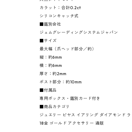
カラット：合計0.2ct
シリコンキャッチ式
■鑑別会社
ジェムグレーディングシステムジャパン
■サイズ
最大幅（爪ヘッド部分／約）
縦：約6mm
横：約6mm
厚さ：約2mm
ポスト部分：約10mm
■付属品
専用ボックス・鑑別カード付き
■商品カテゴリ
ジュエリー ピヤス イアリング ダイアモンド 
18金 ゴールド アクセサリー 通販