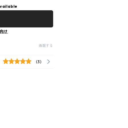
vailable
向け
通報する
(3)