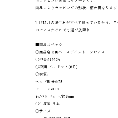
※ラッピング画像はイメージです。
商品によりラッピングの形状、柄が異なります
1月?12月の誕生石がすべて揃っているから、
のピアスがどれでも選び放題♪
■商品スペック
○商品名:K18バースデイストーンピアス
○型番:191424
○種類: ペリドット(8月)
○材質:
ヘッド部分/K18
チェーン/K18
石/ペリドット/約3mm
○生産国:日本
○サイズ: