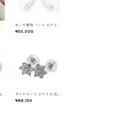
 K
あこや真珠 パール ピアス K
プシ
10 イエローゴールド ジプ
¥55,000
7ミ
シー フック ピアス 7mm 7
 ジ
ミリ珠 アコヤ 本真珠 真珠
レデ
ジュエリー アクセサリー レ
ディース
ct
ダイヤモンド ピアス 0.3ct
2
K18 ホワイトゴールド 0.3
¥88,150
チー
カラット 花 フラワーモチー
き
フ ピアス 鑑別カード付き
 レ
ジュエリー アクセサリー レ
ディース