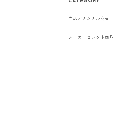
CATEGORY
当店オリジナル商品
レザー（革）
メーカーセレクト商品
ロングウォレット
ストラップ
財布・キーケース・カードケース
ショートウォレット
キーホルダー・チャーム
コインケース
ドール
アクセサリー
ハーフウォレット
バッグ
ドール服 22cm用
ピアス
ニット・布製品
腕時計
名刺入れ
カードケース・名刺入れ
ドール服 27cm用
ネックレス・ペンダント
トートバッグ
メンズ
パラコード
バッグ
お守りケース Lサイズ
長財布
ドール服 22cm・27cm
リング・指輪
雑貨
レディース
キーホルダー
クラフトバンド
ペット