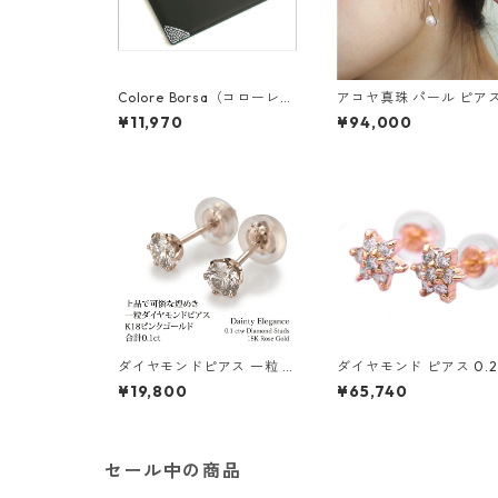
Colore Borsa（コローレボ
アコヤ真珠 パール ピアス
ルサ） メモパッド ブラック
18 イエローゴールド ジ
¥11,970
¥94,000
MG-008
ー フック ピアス 7mm 
リ珠 あこや 本真珠 真珠
ュエリー アクセサリー 
ィース
ダイヤモンドピアス 一粒 K
ダイヤモンド ピアス 0.2
18 ピンクゴールド 合計0.1c
K18 イエローゴールド 0.
¥19,800
¥65,740
t スタッドピアス おしゃれ
カラット 花 フラワーモ
シンプル スタッド ジュエリ
フ ピアス 鑑別カード付
ー アクセサリー レディース
ジュエリー アクセサリー
ディース
セール中の商品