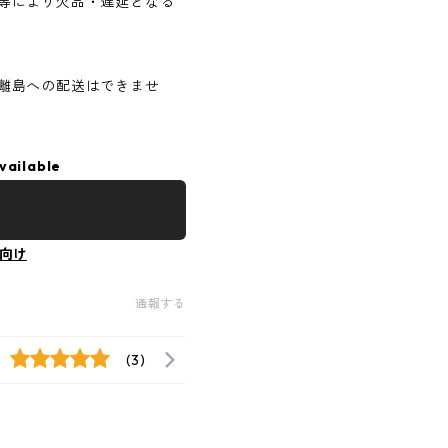
等により欠品・遅延となる
離島への配送はできませ
vailable
向け
通報する
(3)