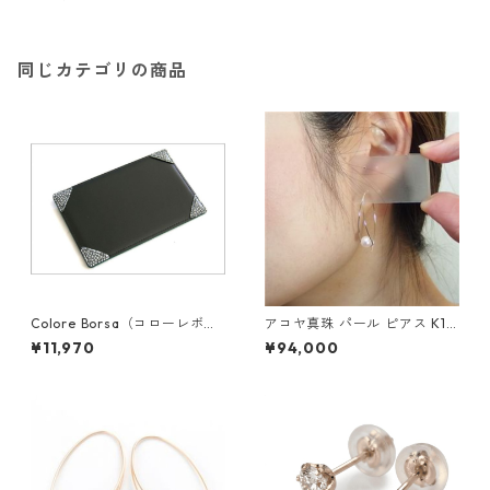
クセサリー レディース
同じカテゴリの商品
Colore Borsa（コローレボル
アコヤ真珠 パール ピアス K18
サ） メモパッド ブラック MG
イエローゴールド ジプシー フ
¥11,970
¥94,000
-008
ック ピアス 7mm 7ミリ珠 あ
こや 本真珠 真珠 ジュエリー
アクセサリー レディース