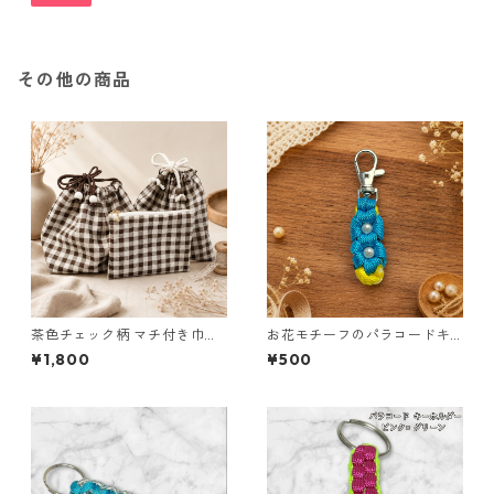
その他の商品
茶色チェック柄 マチ付き巾
お花モチーフのパラコードキ
着・巾着・ミニポーチ 3点セッ
ーホルダー ブルー×イエロー
¥1,800
¥500
ト O66 巾着袋 布小物 ハンド
ハンドメイド 国産 本革 ヌメ革
メイド