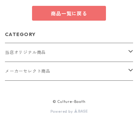
商品一覧に戻る
CATEGORY
当店オリジナル商品
レザー（革）
メーカーセレクト商品
ロングウォレット
ストラップ
財布・キーケース・カードケース
© Culture-Booth
ショートウォレット
キーホルダー・チャーム
コインケース
ドール
アクセサリー
Powered by
ハーフウォレット
バッグ
ドール服 22cm用
ピアス
ニット・布製品
腕時計