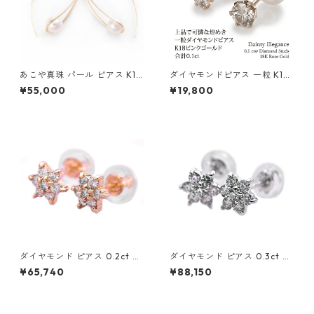
あこや真珠 パール ピアス K10
ダイヤモンドピアス 一粒 K18
イエローゴールド ジプシー フ
ピンクゴールド 合計0.1ct ス
¥55,000
¥19,800
ック ピアス 7mm 7ミリ珠 ア
タッドピアス おしゃれ シンプ
コヤ 本真珠 真珠 ジュエリー
ル スタッド ジュエリー アクセ
アクセサリー レディース
サリー レディース
ダイヤモンド ピアス 0.2ct K1
ダイヤモンド ピアス 0.3ct K1
8 イエローゴールド 0.2カラッ
8 ホワイトゴールド 0.3カラッ
¥65,740
¥88,150
ト 花 フラワーモチーフ ピアス
ト 花 フラワーモチーフ ピアス
鑑別カード付き ジュエリー ア
鑑別カード付き ジュエリー ア
クセサリー レディース
クセサリー レディース