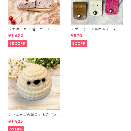
シマエナガ 巾着・ポーチ・ミ
レザー ケーブルホルダー 6個
ニポーチ(カード収納にも) ３
セット
¥1,620
¥570
点セット さくらんぼ柄×淡いピ
ンク
10%OFF
5%OFF
シマエナガの編みぐるみ（ノ
ーマル）
¥1,425
5%OFF