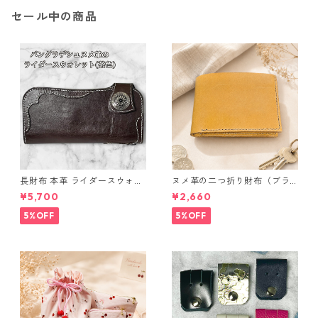
セール中の商品
長財布 本革 ライダースウォレ
ヌメ革の二つ折り財布（ブラ
ット 国産 ヌメ革 ブラウン バ
ウン系）
¥5,700
¥2,660
ングラデシュ l175 レザー 革財
布 ハンドメイド 経年変化
5%OFF
5%OFF