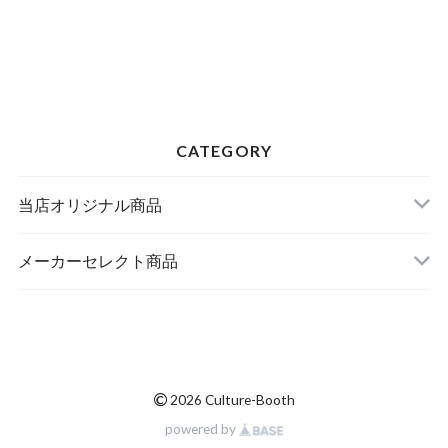
CATEGORY
当店オリジナル商品
レザー（革）
メーカーセレクト商品
ストラップ
財布・キーケース・カードケース
ドール
アクセサリー
©
2026 Culture-Booth
ニット・布製品
腕時計
powered by