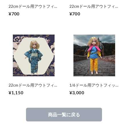
22cmドール用アウトフィッ
22cmドール用アウトフィッ
ト 襟付き長そでシャツ
ト 襟付き長そでシャツ
¥700
¥700
ピンク×ドット柄 カジュ
青×花柄 カジュアル リ
アル リアルクローズ
アルクローズ
22cmドール用アウトフィッ
1/6ドール用アウトフィット
ト 着物二点セット 青緑
5点セット 勇者風 一部
¥1,150
¥3,000
の花柄×白と緑の帯 シッ
難あり
ク クール系
商品一覧に戻る