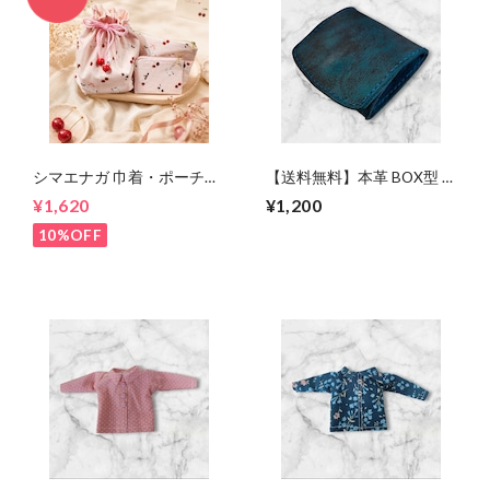
シマエナガ 巾着・ポーチ・
【送料無料】本革 BOX型 小
ミニポーチ(カード収納に
銭入れ コインケース 染色可
¥1,620
¥1,200
も) ３点セット さくらんぼ
名入れ可 ヌメ革 バングラデ
柄×淡いピンク
ィシュ ムラ染め 青黒 メン
10%OFF
ズ レディース レザー ミニ
財布 ハンドメイド コンパク
ト財布 プレゼント 誕生日
父の日