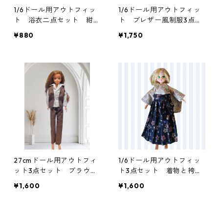
1/6ドール用アウトフィッ
1/6ドール用アウトフィッ
ト 浴衣二点セット 紺色
ト ブレザー風制服3点セ
×ダークレッド 一部難あ
ット 女子学生 ブルー
¥880
¥1,750
り
一部難あり
27cmドール用アウトフィ
1/6ドール用アウトフィッ
ット3点セット ブラウン
ト3点セット 着物と袴
×ホワイトのマニッシュコ
花柄
¥1,600
¥1,600
ーデ ベスト・シャツ・パ
ンツ