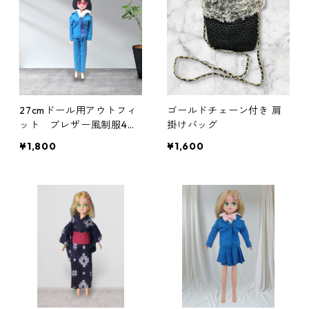
27cmドール用アウトフィ
ゴールドチェーン付き 肩
ット ブレザー風制服4点
掛けバッグ
セット 男子学生 ブルー
¥1,800
¥1,600