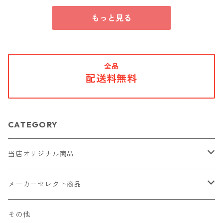
もっと見る
全品
配送料無料
CATEGORY
当店オリジナル商品
レザー（革）
メーカーセレクト商品
ロングウォレット
ストラップ
財布・キーケース・カードケース
その他