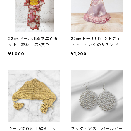
22cmドール用着物二点セ
22cmドール用アウトフィ
ット 花柄 赤×黄色 ち
ット ピンクのサテンドレ
りめん生地
ス ホルターネックタイプ
¥1,000
¥1,200
ウール100％ 手編みニッ
フックピアス パールビー