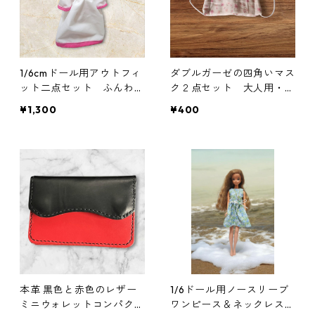
1/6cmドール用アウトフィ
ダブルガーゼの四角いマス
ット二点セット ふんわり
ク２点セット 大人用・子
袖のワンピースとフードの
ども用 花柄 ピンク
¥1,300
¥400
セット RPGキャラ風 魔
法使い
本革 黒色と赤色のレザー
1/6ドール用ノースリーブ
ミニウォレットコンパクト
ワンピース＆ネックレスセ