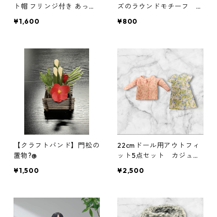
ト帽 フリンジ付き あった
ズのラウンドモチーフ シ
かナチュラル帽子
ルバー
¥1,600
¥800
【クラフトバンド】門松の
22cmドール用アウトフィ
置物?@
ット5点セット カジュア
ル着回しコーデ ギャザー
¥1,500
¥2,500
スカート他