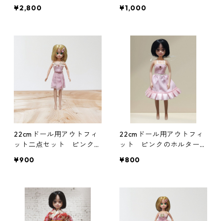
財布 ミニトラッカーウォ
ット 花柄 リゾートワン
¥2,800
¥1,000
レット
ピース風
22cmドール用アウトフィ
22cmドール用アウトフィ
ット二点セット ピンクの
ット ピンクのホルターネ
ベアトップ＆プリーツスカ
ックワンピース アイド
¥900
¥800
ート アイドル 変身ヒロ
ル 変身ヒロイン風
イン風