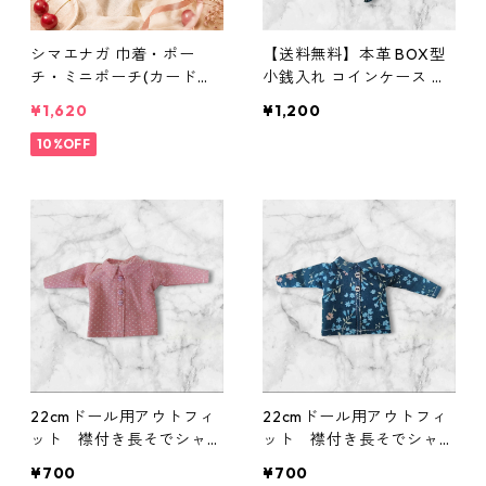
シマエナガ 巾着・ポー
【送料無料】本革 BOX型
チ・ミニポーチ(カード収
小銭入れ コインケース 染
納にも) ３点セット さくら
色可 名入れ可 ヌメ革 バン
¥1,620
¥1,200
んぼ柄×淡いピンク
グラディシュ ムラ染め 青
10%OFF
黒 メンズ レディース レザ
ー ミニ財布 ハンドメイド
コンパクト財布 プレゼン
ト 誕生日 父の日
22cmドール用アウトフィ
22cmドール用アウトフィ
ット 襟付き長そでシャ
ット 襟付き長そでシャ
ツ ピンク×ドット柄 カ
ツ 青×花柄 カジュア
¥700
¥700
ジュアル リアルクローズ
ル リアルクローズ