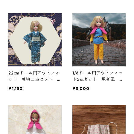
22cmドール用アウトフィ
1/6ドール用アウトフィッ
ット 着物二点セット 青
ト5点セット 勇者風 一
緑の花柄×白と緑の帯 シ
部難あり
¥1,150
¥3,000
ック クール系