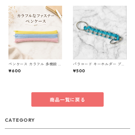
ペンケース カラフル 多機能 筆
パラコード キーホルダー ブル
箱 ファスナー6本 s10
ー グレー ホワイト 編み込み s
¥600
¥500
36 アウトドア
商品一覧に戻る
CATEGORY