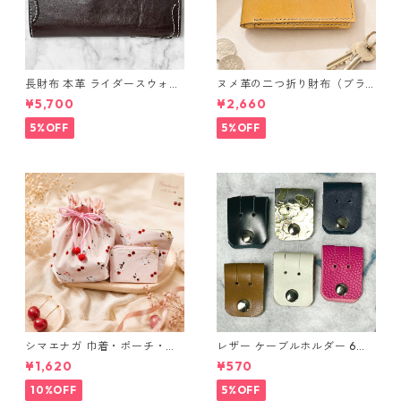
長財布 本革 ライダースウォレ
ヌメ革の二つ折り財布（ブラ
ット 国産 ヌメ革 ブラウン バ
ウン系）
¥5,700
¥2,660
ングラデシュ l175 レザー 革財
布 ハンドメイド 経年変化
5%OFF
5%OFF
シマエナガ 巾着・ポーチ・ミ
レザー ケーブルホルダー 6個
ニポーチ(カード収納にも) ３
セット
¥1,620
¥570
点セット さくらんぼ柄×淡いピ
ンク
10%OFF
5%OFF