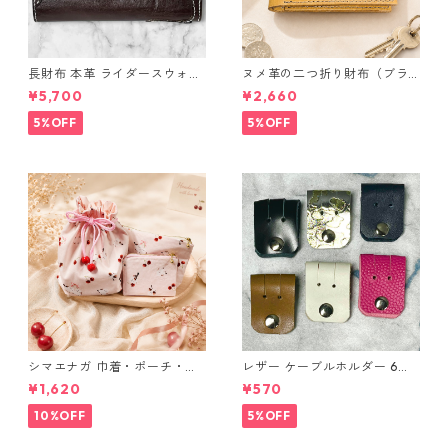
長財布 本革 ライダースウォレ
ヌメ革の二つ折り財布（ブラ
ット 国産 ヌメ革 ブラウン バ
ウン系）
¥5,700
¥2,660
ングラデシュ l175 レザー 革財
布 ハンドメイド 経年変化
5%OFF
5%OFF
シマエナガ 巾着・ポーチ・ミ
レザー ケーブルホルダー 6個
ニポーチ(カード収納にも) ３
セット
¥1,620
¥570
点セット さくらんぼ柄×淡いピ
ンク
10%OFF
5%OFF