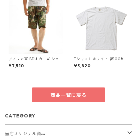
アメリカ軍 BDU カーゴ ショ
Tシャツ L ホワイト 綿100% 5
ートパンツ Lサイズ リップス
0回 ウォッシュ加工 ガーメン
¥7,510
¥3,820
トップ ウッドランド レプリカ
ト後染め 6.2オンス ヘビーウ
米軍 ミリタリーパンツ 迷彩服
ェイト 半袖 ティーシャツ G17
17
商品一覧に戻る
CATEGORY
当店オリジナル商品