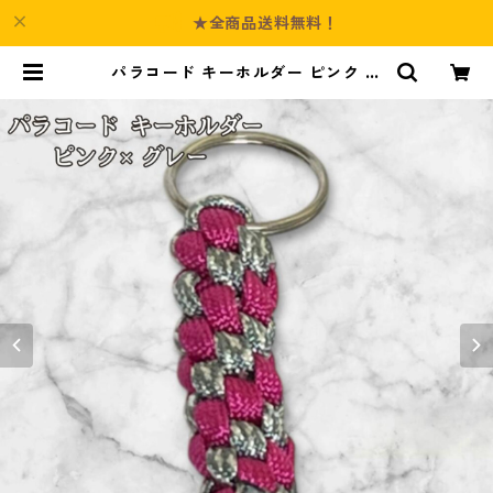
★全商品送料無料！
パラコード キーホルダー ピンク グ
レー 編み込み s28 | Culture-Boot
h