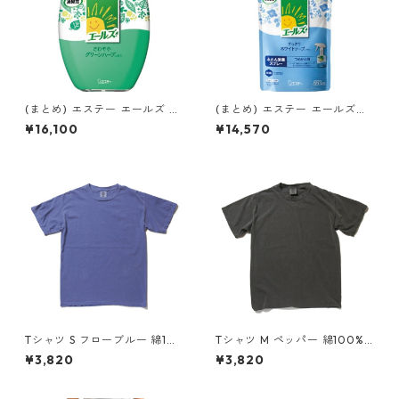
(まとめ) エステー エールズ 消
(まとめ) エステー エールズ消
臭力 部屋用 さわやかグリーン
臭力 ふとん用スプレー詰替え
¥16,100
¥14,570
【×20セット】 消臭剤
用【×20セット】 消臭剤
Tシャツ S フローブルー 綿10
Tシャツ M ペッパー 綿100% 5
0% 50回 ウォッシュ加工 ガー
0回 ウォッシュ加工 ガーメン
¥3,820
¥3,820
メント後染め 6.2オンス ヘビ
ト後染め 6.2オンス ヘビーウ
ーウェイト 半袖 ティーシャツ
ェイト 半袖 ティーシャツ G17
17