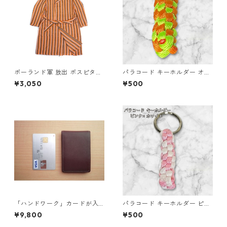
ポーランド軍 放出 ポスピタル
パラコード キーホルダー オレ
ガウン ストライプ A オレンジ
ンジ ライトグリーン 編み込み
¥3,050
¥500
×ブラウン 176サイズ 未使用
s25
デッドストック ミリタリーウ
ェア
「ハンドワーク」カードが入
パラコード キーホルダー ピン
る小さな小銭入れ ネイビー
ク ホワイト 編み込み s27
¥9,800
¥500