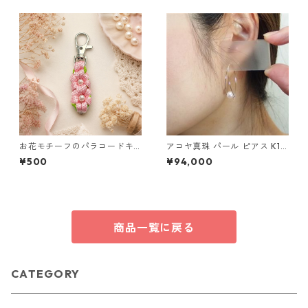
お花モチーフのパラコードキ
アコヤ真珠 パール ピアス K18
ーホルダー ピンク×ライトグリ
イエローゴールド ジプシー フ
¥500
¥94,000
ーン ハンドメイド 国産 本革
ック ピアス 7mm 7ミリ珠 あ
ヌメ革
こや 本真珠 真珠 ジュエリー
アクセサリー レディース
商品一覧に戻る
CATEGORY