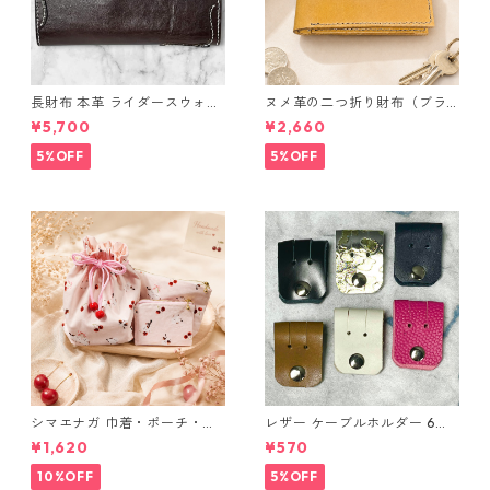
長財布 本革 ライダースウォレ
ヌメ革の二つ折り財布（ブラ
ット 国産 ヌメ革 ブラウン バ
ウン系）
¥5,700
¥2,660
ングラデシュ l175 レザー 革財
布 ハンドメイド 経年変化
5%OFF
5%OFF
シマエナガ 巾着・ポーチ・ミ
レザー ケーブルホルダー 6個
ニポーチ(カード収納にも) ３
セット
¥1,620
¥570
点セット さくらんぼ柄×淡いピ
ンク
10%OFF
5%OFF