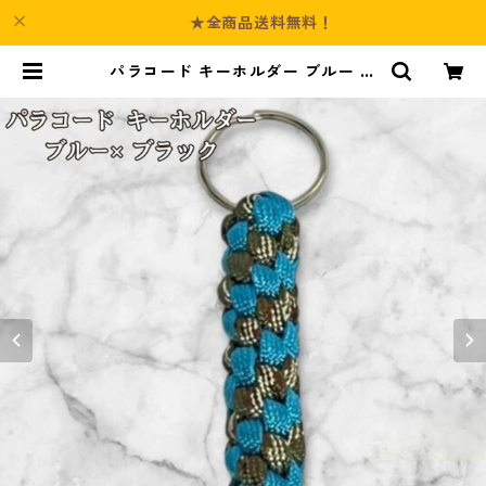
★全商品送料無料！
パラコード キーホルダー ブルー ブ
ラック 編み込み s16 | Culture-Bo
oth